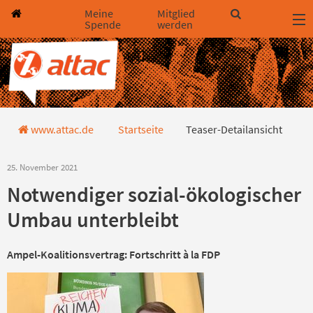
Direkt zum Hauptinhalt springen
Direkt zur Haupt-Navigation springen
Direkt zur Service-Navigation springen
Direkt zur Footer-Navigation springen
Direkt zum Footerinhalt springen
Meine
Mitglied
Spende
werden
Teaser-Detailansicht
www.attac.de
Startseite
Teaser-Detailansicht
25. November 2021
Notwendiger sozial-ökologischer
Umbau unterbleibt
Ampel-Koalitionsvertrag: Fortschritt à la FDP