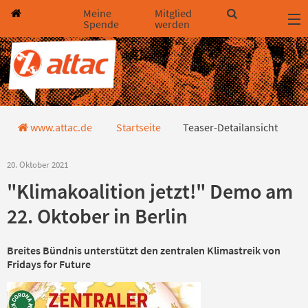
Direkt zum Hauptinhalt springen
Direkt zur Haupt-Navigation springen
Direkt zur Service-Navigation springen
Direkt zur Footer-Navigation springen
Direkt zum Footerinhalt springen
Meine
Mitglied
Spende
werden
Teaser-Detailansicht
www.attac.de
Startseite
Teaser-Detailansicht
20. Oktober 2021
"Klimakoalition jetzt!" Demo am
22. Oktober in Berlin
Breites Bündnis unterstützt den zentralen Klimastreik von
Fridays for Future