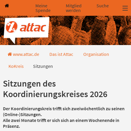
Direkt zum Hauptinhalt springen
Direkt zur Haupt-Navigation springen
Direkt zur Service-Navigation springen
Direkt zur Footer-Navigation springen
Direkt zum Footerinhalt springen
Meine
Mitglied
Suche
Spende
werden
Sitzungen
www.attac.de
Das ist Attac
Organisation
KoKreis
Sitzungen
Sitzungen des
Koordinierungskreises 2026
Der Koordinierungskreis trifft sich zweiwöchentlich zu seinen
(Online-)Sitzungen.
Alle zwei Monate trifft er sich sich an einem Wochenende in
Präsenz.