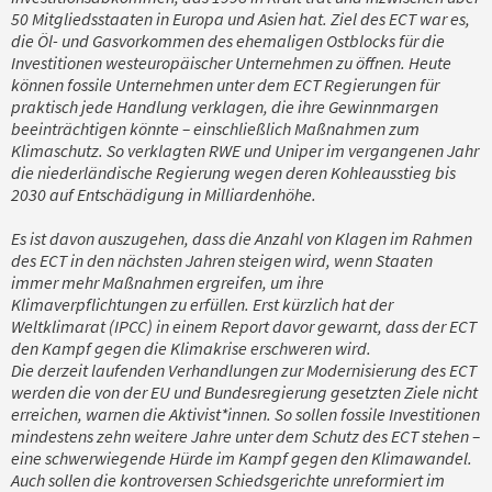
50 Mitgliedsstaaten in Europa und Asien hat. Ziel des ECT war es,
die Öl- und Gasvorkommen des ehemaligen Ostblocks für die
Investitionen westeuropäischer Unternehmen zu öffnen. Heute
können fossile Unternehmen unter dem ECT Regierungen für
praktisch jede Handlung verklagen, die ihre Gewinnmargen
beeinträchtigen könnte – einschließlich Maßnahmen zum
Klimaschutz. So verklagten RWE und Uniper im vergangenen Jahr
die niederländische Regierung wegen deren Kohleausstieg bis
2030 auf Entschädigung in Milliardenhöhe.
Es ist davon auszugehen, dass die Anzahl von Klagen im Rahmen
des ECT in den nächsten Jahren steigen wird, wenn Staaten
immer mehr Maßnahmen ergreifen, um ihre
Klimaverpflichtungen zu erfüllen. Erst kürzlich hat der
Weltklimarat (IPCC) in einem Report davor gewarnt, dass der ECT
den Kampf gegen die Klimakrise erschweren wird.
Die derzeit laufenden Verhandlungen zur Modernisierung des ECT
werden die von der EU und Bundesregierung gesetzten Ziele nicht
erreichen, warnen die Aktivist*innen. So sollen fossile Investitionen
mindestens zehn weitere Jahre unter dem Schutz des ECT stehen –
eine schwerwiegende Hürde im Kampf gegen den Klimawandel.
Auch sollen die kontroversen Schiedsgerichte unreformiert im