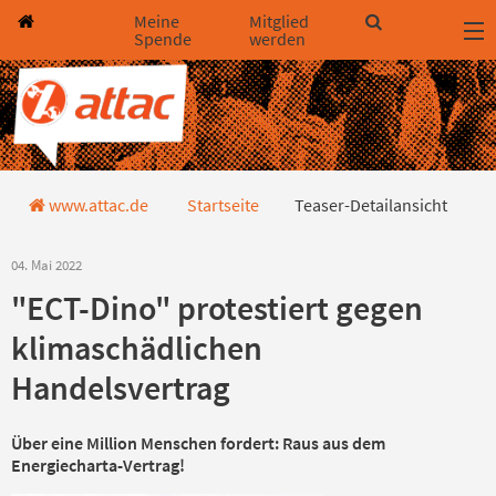
Direkt zum Hauptinhalt springen
Direkt zur Haupt-Navigation springen
Direkt zur Service-Navigation springen
Direkt zur Footer-Navigation springen
Direkt zum Footerinhalt springen
Meine
Mitglied
Spende
werden
Teaser-Detailansicht
www.attac.de
Startseite
Teaser-Detailansicht
04. Mai 2022
"ECT-Dino" protestiert gegen
klimaschädlichen
Handelsvertrag
Über eine Million Menschen fordert: Raus aus dem
Energiecharta-Vertrag!