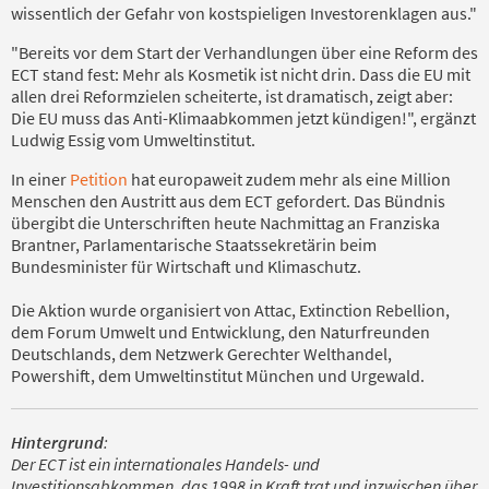
wissentlich der Gefahr von kostspieligen Investorenklagen aus."
"Bereits vor dem Start der Verhandlungen über eine Reform des
ECT stand fest: Mehr als Kosmetik ist nicht drin. Dass die EU mit
allen drei Reformzielen scheiterte, ist dramatisch, zeigt aber:
Die EU muss das Anti-Klimaabkommen jetzt kündigen!", ergänzt
Ludwig Essig vom Umweltinstitut.
In einer
Petition
hat europaweit zudem mehr als eine Million
Menschen den Austritt aus dem ECT gefordert. Das Bündnis
übergibt die Unterschriften heute Nachmittag an Franziska
Brantner, Parlamentarische Staatssekretärin beim
Bundesminister für Wirtschaft und Klimaschutz.
Die Aktion wurde organisiert von Attac, Extinction Rebellion,
dem Forum Umwelt und Entwicklung, den Naturfreunden
Deutschlands, dem Netzwerk Gerechter Welthandel,
Powershift, dem Umweltinstitut München und Urgewald.
Hintergrund
:
Der ECT ist ein internationales Handels- und
Investitionsabkommen, das 1998 in Kraft trat und inzwischen über