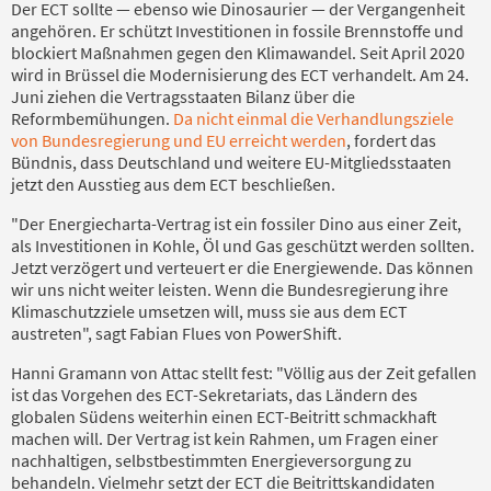
Der ECT sollte — ebenso wie Dinosaurier — der Vergangenheit
angehören. Er schützt Investitionen in fossile Brennstoffe und
blockiert Maßnahmen gegen den Klimawandel. Seit April 2020
wird in Brüssel die Modernisierung des ECT verhandelt. Am 24.
Juni ziehen die Vertragsstaaten Bilanz über die
Reformbemühungen.
Da nicht einmal die Verhandlungsziele
von Bundesregierung und EU erreicht werden
, fordert das
Bündnis, dass Deutschland und weitere EU-Mitgliedsstaaten
jetzt den Ausstieg aus dem ECT beschließen.
"Der Energiecharta-Vertrag ist ein fossiler Dino aus einer Zeit,
als Investitionen in Kohle, Öl und Gas geschützt werden sollten.
Jetzt verzögert und verteuert er die Energiewende. Das können
wir uns nicht weiter leisten. Wenn die Bundesregierung ihre
Klimaschutzziele umsetzen will, muss sie aus dem ECT
austreten", sagt Fabian Flues von PowerShift.
Hanni Gramann von Attac stellt fest: "Völlig aus der Zeit gefallen
ist das Vorgehen des ECT-Sekretariats, das Ländern des
globalen Südens weiterhin einen ECT-Beitritt schmackhaft
machen will. Der Vertrag ist kein Rahmen, um Fragen einer
nachhaltigen, selbstbestimmten Energieversorgung zu
behandeln. Vielmehr setzt der ECT die Beitrittskandidaten