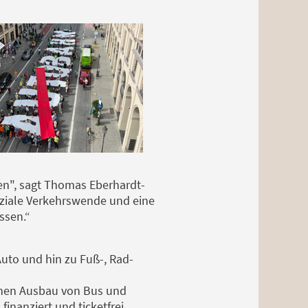
zen", sagt Thomas Eberhardt-
oziale Verkehrswende und eine
ssen.“
Auto und hin zu Fuß-, Rad-
inen Ausbau von Bus und
inanziert und ticketfrei.