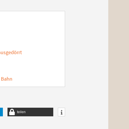
ausgedörrt
d Bahn
teilen