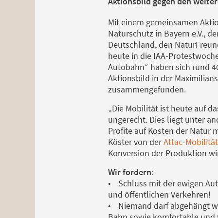
Aktionsbild gegen den weite
Mit einem gemeinsamen Aktio
Naturschutz in Bayern e.V., 
Deutschland, den NaturFreun
heute in die IAA-Protestwoch
Autobahn“ haben sich rund 4
Aktionsbild in der Maximilians
zusammengefunden.
„Die Mobilität ist heute auf d
ungerecht. Dies liegt unter a
Profite auf Kosten der Natur 
Köster von der
Attac-Mobilit
Konversion der Produktion wi
Wir fordern:
• Schluss mit der ewigen Auto
und öffentlichen Verkehren!
• Niemand darf abgehängt we
Bahn sowie komfortable und vie