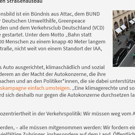
ren Straßenausbau
nsbild ist ein Bündnis aus Attac, dem BUND
der Deutschen Umwelthilfe, Greenpeace
den und dem Verkehrsclub Deutschland (VCD)
e gestartet. Unter dem Motto „Bahn statt
00 Menschen zu einem knapp 40 Meter langem
traße, nicht weit von einem Standort der IAA,
as Auto ausgerichtet, klimaschädlich und sozial
nderem an der Macht der Autokonzerne, die ihre
machen und an den Politiker*innen, die sie dabei unterstüt
ätskampagne einfach.umsteigen
. „Eine klimagerechte und s
rd sich deshalb nur gegen die Autokonzerne durchsetzen la
zentriertheit in der Verkehrspolitik: Wir müssen weg vom 
rden, – alle müssen mitgenommen werden: Wir fordern e
lfältige Zubringer, insbesondere auf dem Land. Öffentlich f