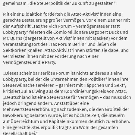
gemeinsam „die Steuerpolitik der Zukunft zu gestalten“.
Mit einer Bildaktion forderten die Attac-Aktivist*innen eine
gerechte Besteuerung großer Vermögen. Vor einem Banner mit
der Aufschrift „Tax the Rich Forum – Vermögensteuer statt
Lobbyparty“ feierten die Comic-Millionäre Dagobert Duck und
Mr. Burns (dargestellt von Aktivist*innen mit Masken) vor dem
Veranstaltungsort des „Tax Forum Berlin“ und ließen die
Sektkorken knallen. Attac-Aktivist*innen störten sie dabei und
vermiesten ihnen mit der Forderung nach einer
Vermögensteuer die Party.
„Dieses scheinbar seriöse Forum ist nichts anderes als eine
Lobbyparty, bei der die Unternehmen den Politiker*innen ihre
Steuerwünsche servieren – garniert mit Häppchen und Sekt“,
kritisiert Julia Elwing aus dem Koordinierungskreis von Attac.
„Deutschland ist eine Steueroase für Vermögen – das muss sich
jedoch dringend ändern. Anstatt über eine
Mehrwertsteuererhöhung nachzudenken, die den Großteil der
Bevölkerung belasten würde, ist es höchste Zeit, die Steuern
auf Überreichtum und Kapitaleinkommen deutlich zu erhöhen.
Eine gerechte Steuerpolitik trägt zum Wohl der gesamten
Gesellschaft bei.“