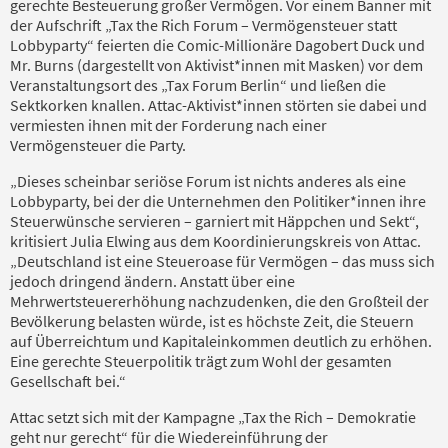
gerechte Besteuerung großer Vermögen. Vor einem Banner mit
der Aufschrift „Tax the Rich Forum – Vermögensteuer statt
Lobbyparty“ feierten die Comic-Millionäre Dagobert Duck und
Mr. Burns (dargestellt von Aktivist*innen mit Masken) vor dem
Veranstaltungsort des „Tax Forum Berlin“ und ließen die
Sektkorken knallen. Attac-Aktivist*innen störten sie dabei und
vermiesten ihnen mit der Forderung nach einer
Vermögensteuer die Party.
„Dieses scheinbar seriöse Forum ist nichts anderes als eine
Lobbyparty, bei der die Unternehmen den Politiker*innen ihre
Steuerwünsche servieren – garniert mit Häppchen und Sekt“,
kritisiert Julia Elwing aus dem Koordinierungskreis von Attac.
„Deutschland ist eine Steueroase für Vermögen – das muss sich
jedoch dringend ändern. Anstatt über eine
Mehrwertsteuererhöhung nachzudenken, die den Großteil der
Bevölkerung belasten würde, ist es höchste Zeit, die Steuern
auf Überreichtum und Kapitaleinkommen deutlich zu erhöhen.
Eine gerechte Steuerpolitik trägt zum Wohl der gesamten
Gesellschaft bei.“
Attac setzt sich mit der Kampagne „Tax the Rich – Demokratie
geht nur gerecht“ für die Wiedereinführung der