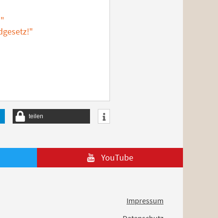
!"
dgesetz!"
teilen
YouTube
Impressum