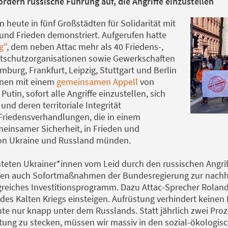
rdern russische Führung auf, die Angriffe einzustellen
heute in fünf Großstädten für Solidarität mit
und Frieden demonstriert. Aufgerufen hatte
g"
, dem neben Attac mehr als 40 Friedens-,
schutzorganisationen sowie Gewerkschaften
burg, Frankfurt, Leipzig, Stuttgart und Berlin
nnen mit einem
gemeinsamen Appell
von
utin, sofort alle Angriffe einzustellen, sich
nd deren territoriale Integrität
 Friedensverhandlungen, die in einem
einsamer Sicherheit, in Frieden und
von Ukraine und Russland münden.
eten Ukrainer*innen vom Leid durch den russischen Angriff
ten auch Sofortmaßnahmen der Bundesregierung zur nachha
reiches Investitionsprogramm. Dazu Attac-Sprecher Roland 
des Kalten Kriegs einsteigen. Aufrüstung verhindert keinen 
ute nur knapp unter dem Russlands. Statt jährlich zwei Pro
tung zu stecken, müssen wir massiv in den sozial-ökologis