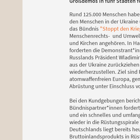
Großdemos in fünf Städten fo
Rund 125.000 Menschen haben 
den Menschen in der Ukraine 
das Bündnis
"Stoppt den Krie
Menschenrechts- und Umwelt
und Kirchen angehören. In Ham
forderten die Demonstrant*i
Russlands Präsident Wladimir P
aus der Ukraine zurückziehen u
wiederherzustellen. Ziel sind
atomwaffenfreien Europa, gem
Abrüstung unter Einschluss 
Bei den Kundgebungen bericht
Bündnispartner*innen forder
und ein schnelles und umfang
wieder in die Rüstungsspirale 
Deutschlands liegt bereits he
Bruttoinlandsprodukts in Rüs