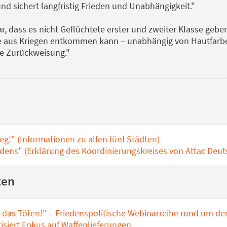
nd sichert langfristig Frieden und Unabhängigkeit."
r, dass es nicht Geflüchtete erster und zweiter Klasse geben
die aus Kriegen entkommen kann – unabhängig von Hautfarb
he Zurückweisung."
g!" (Informationen zu allen fünf Städten)
iedens" (Erklärung des Koordinierungskreises von Attac Deut
ten
das Töten!" – Friedenspolitische Webinarreihe rund um den
tisiert Fokus auf Waffenlieferungen