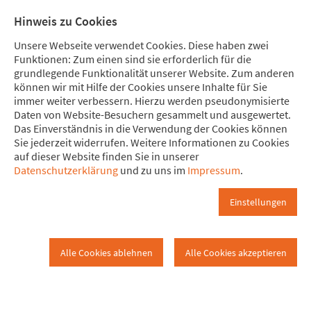
Direkt zum Hauptinhalt springen
Direkt zur Haupt-Navigation springen
Direkt zur Service-Navigation springen
Direkt zur Footer-Navigation springen
Direkt zum Footerinhalt springen
Meine
Mitglied
Hinweis zu Cookies
Spende
werden
Unsere Webseite verwendet Cookies. Diese haben zwei
Funktionen: Zum einen sind sie erforderlich für die
grundlegende Funktionalität unserer Website. Zum anderen
können wir mit Hilfe der Cookies unsere Inhalte für Sie
immer weiter verbessern. Hierzu werden pseudonymisierte
Detailansicht
Daten von Website-Besuchern gesammelt und ausgewertet.
www.attac.de
Startseite
Detailansicht
Das Einverständnis in die Verwendung der Cookies können
Sie jederzeit widerrufen. Weitere Informationen zu Cookies
auf dieser Website finden Sie in unserer
20. Januar 2019
Datenschutzerklärung
und zu uns im
Impressum
.
Selbsternannte Elite in Davos
Einstellungen
setzt weiter auf Quadratur des
Kreises
Alle Cookies ablehnen
Alle Cookies akzeptieren
Konkurrenz und Wachstum sollen richten, was sie angerichtet
haben