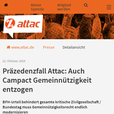
Direkt zum Hauptinhalt springen
Direkt zur Haupt-Navigation springen
Direkt zur Service-Navigation springen
Direkt zur Footer-Navigation springen
Direkt zum Footerinhalt springen
Meine
Mitglied
Spende
werden
Detailansicht Pressemitteilung
www.attac.de
Presse
Detailansicht
21. Oktober 2019
Präzedenzfall Attac: Auch
Campact Gemeinnützigkeit
entzogen
BFH-Urteil behindert gesamte kritische Zivilgesellschaft /
Bundestag muss Gemeinnützigkeitsrecht endlich
modernisieren