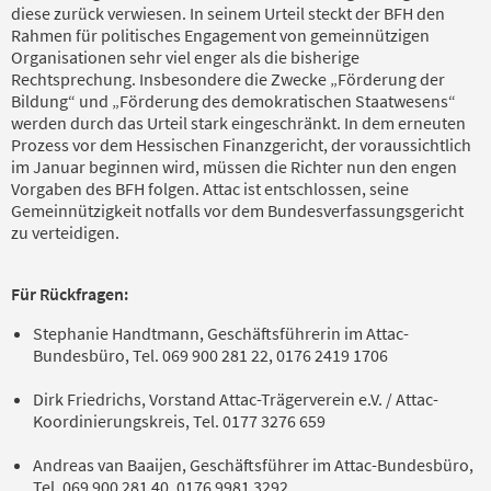
diese zurück verwiesen. In seinem Urteil steckt der BFH den
Rahmen für politisches Engagement von gemeinnützigen
Organisationen sehr viel enger als die bisherige
Rechtsprechung. Insbesondere die Zwecke „Förderung der
Bildung“ und „Förderung des demokratischen Staatwesens“
werden durch das Urteil stark eingeschränkt. In dem erneuten
Prozess vor dem Hessischen Finanzgericht, der voraussichtlich
im Januar beginnen wird, müssen die Richter nun den engen
Vorgaben des BFH folgen. Attac ist entschlossen, seine
Gemeinnützigkeit notfalls vor dem Bundesverfassungsgericht
zu verteidigen.
Für Rückfragen:
Stephanie Handtmann, Geschäftsführerin im Attac-
Bundesbüro, Tel. 069 900 281 22, 0176 2419 1706
Dirk Friedrichs, Vorstand Attac-Trägerverein e.V. / Attac-
Koordinierungskreis, Tel. 0177 3276 659
Andreas van Baaijen, Geschäftsführer im Attac-Bundesbüro,
Tel. 069 900 281 40, 0176 9981 3292