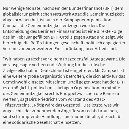
Nur wenige Monate, nachdem der Bundesfinanzhof (BFH) dem
globalisierungskritischen Netzwerk Attac die Gemeinnützigkeit
abgesprochen hat, ist auch der Kampagnenorganisation
Campact die Gemeinnützigkeit entzogen worden. Die
Entscheidung des Berliners Finanzamtes ist eine direkte Folge
des im Februar gefällten BFH-Urteils gegen Attac und zeigt, wie
berechtigt die Befürchtungen gesellschaftspolitisch engagierter
Vereine vor einer weiteren Einschränkung ihrer Arbeit sind.
"Wir haben zu Recht vor einem Präzedenzfall Attac gewarnt. Die
vorausgesagte verheerende Wirkung für die kritische
Zivilgesellschaft in Deutschland ist eingetreten. Mit Campact ist
eine weitere große Organisation betroffen, die sich aktiv für das
Gemeinwohl einsetzt. Mit seinem Urteil gegen Attac hat der BFH
es ermöglicht, politisch missliebigen Organisationen mithilfe
des Gemeinnützigkeitsrechts Knüppel zwischen die Beine zu
werfen“, sagt Dirk Friedrichs vom Vorstand des Attac-
Trägervereins. „Nötig wäre das Gegenteil. Das letzte, was wir
angesichts der zunehmenden Angriffe von rechts brauchen,
sind schrumpfende Handlungsspielräume für alle, die sich für
eine solidarische Gesellschaft einsetzen.“