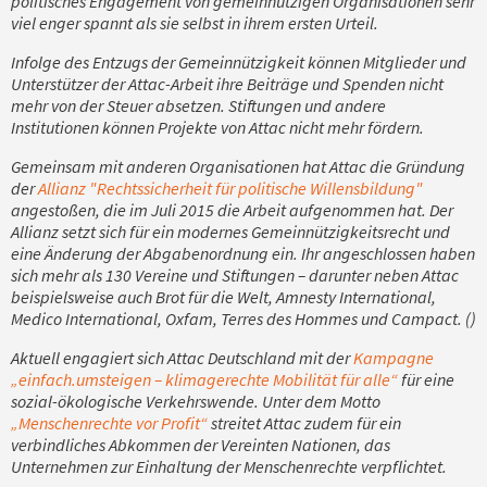
politisches Engagement von gemeinnützigen Organisationen sehr
viel enger spannt als sie selbst in ihrem ersten Urteil.
Infolge des Entzugs der Gemeinnützigkeit können Mitglieder und
Unterstützer der Attac-Arbeit ihre Beiträge und Spenden nicht
mehr von der Steuer absetzen. Stiftungen und andere
Institutionen können Projekte von Attac nicht mehr fördern.
Gemeinsam mit anderen Organisationen hat Attac die Gründung
der
Allianz "Rechtssicherheit für politische Willensbildung"
angestoßen, die im Juli 2015 die Arbeit aufgenommen hat. Der
Allianz setzt sich für ein modernes Gemeinnützigkeitsrecht und
eine Änderung der Abgabenordnung ein. Ihr angeschlossen haben
sich mehr als 130 Vereine und Stiftungen – darunter neben Attac
beispielsweise auch Brot für die Welt, Amnesty International,
Medico International, Oxfam, Terres des Hommes und Campact. ()
Aktuell engagiert sich Attac Deutschland mit der
Kampagne
„einfach.umsteigen – klimagerechte Mobilität für alle“
für eine
sozial-ökologische Verkehrswende. Unter dem Motto
„Menschenrechte vor Profit“
streitet Attac zudem für ein
verbindliches Abkommen der Vereinten Nationen, das
Unternehmen zur Einhaltung der Menschenrechte verpflichtet.