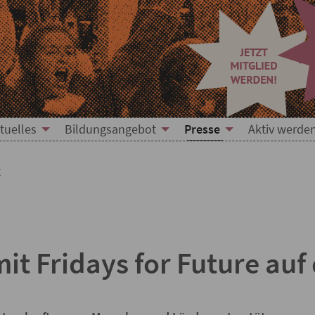
mitteilung
tuelles
Bildungsangebot
Presse
Aktiv werde
t
 Fridays for Future auf 