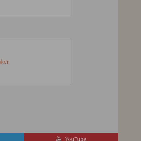
nken
YouTube