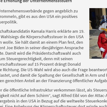
die Erhöhung der Unternehmenssteuern
Unternehmensverbände gegen angeblich zu
ommeln, gibt es aus den USA ein positives
uerpolitik.
chaftskandidatin Kamala Harris erklärte am 19.
es Wahlsiegs die Körperschaftssteuer in den USA
 wolle. Sie hält damit an einem Plan fest, den
ent Joe Biden in seiner diesjährigen Ansprache
tte. Damit wird die Präsidentschaftswahl auch
um Steuergerechtigkeit, denn mit seinen
rschaftssteuer auf 15 Prozent drängt Donald
e Richtung. Die US-Wahl wird also auch die Frage beantwo
stet, und damit die Spaltung der Gesellschaft in Arm und R
 gerechten Anteil an der Finanzierung öffentlicher Aufga
r die öffentliche Infrastruktur verkommen lässt, als Steuer
keit nicht auf dem Schirm“, sagt Alfred Eibl von der Atta
ergebnis in den USA in Bezug auf die weltweite Steuerkon
bei. Eine Anhebung der Körperschaftssteuer dort würde auch