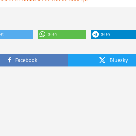
et
teilen
teilen
Facebook
Bluesky