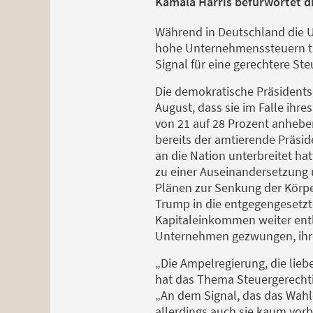
Kamala Harris befürwortet 
Während in Deutschland die 
hohe Unternehmenssteuern tr
Signal für eine gerechtere Ste
Die demokratische Präsidents
August, dass sie im Falle ihr
von 21 auf 28 Prozent anheben
bereits der amtierende Präsid
an die Nation unterbreitet ha
zu einer Auseinandersetzung 
Plänen zur Senkung der Körpe
Trump in die entgegengesetzt
Kapitaleinkommen weiter entla
Unternehmen gezwungen, ihren
„Die Ampelregierung, die liebe
hat das Thema Steuergerechtig
„An dem Signal, das das Wahl
allerdings auch sie kaum vor