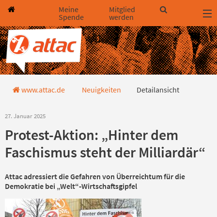
Direkt zum Hauptinhalt springen
Direkt zur Haupt-Navigation springen
Direkt zur Service-Navigation springen
Direkt zur Footer-Navigation springen
Direkt zum Footerinhalt springen
Meine
Mitglied
Spende
werden
Detailansicht
www.attac.de
Neuigkeiten
Detailansicht
27. Januar 2025
Protest-Aktion: „Hinter dem
Faschismus steht der Milliardär“
Attac adressiert die Gefahren von Überreichtum für die
Demokratie bei „Welt“-Wirtschaftsgipfel