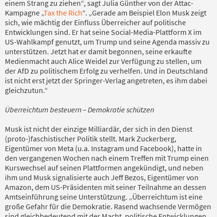
einem Strang zu ziehen“, sagt Julia Günther von der Attac-
Kampagne „
Tax the Rich
“. „Gerade am Beispiel Elon Musk zeigt
sich, wie mächtig der Einfluss Überreicher auf politische
Entwicklungen sind. Er hat seine Social-Media-Plattform X im
US-Wahlkampf genutzt, um Trump und seine Agenda massiv zu
unterstützen. Jetzt hat er damit begonnen, seine erkaufte
Medienmacht auch Alice Weidel zur Verfügung zu stellen, um
der AfD zu politischem Erfolg zu verhelfen. Und in Deutschland
ist nicht erst jetzt der Springer-Verlag angetreten, es ihm dabei
gleichzutun.“
Überreichtum besteuern – Demokratie schützen
Musk ist nicht der einzige Milliardär, der sich in den Dienst
(proto-)faschistischer Politik stellt. Mark Zuckerberg,
Eigentümer von Meta (u.a. Instagram und Facebook), hatte in
den vergangenen Wochen nach einem Treffen mit Trump einen
Kurswechsel auf seinen Plattformen angekündigt, und neben
ihm und Musk signalisierte auch Jeff Bezos, Eigentümer von
Amazon, dem US-Präsidenten mit seiner Teilnahme an dessen
Amtseinführung seine Unterstützung. „Überreichtum ist eine
große Gefahr für die Demokratie. Rasend wachsende Vermögen
sind gleichbedeutend mit der Macht, politische Entwicklungen