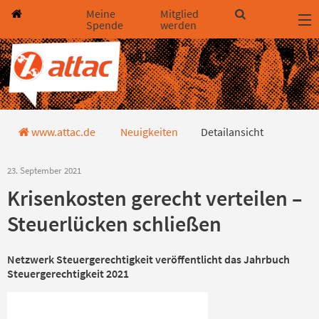
Direkt zum Hauptinhalt springen
Direkt zur Haupt-Navigation springen
Direkt zur Service-Navigation springen
Direkt zur Footer-Navigation springen
Direkt zum Footerinhalt springen
Meine
Mitglied
Spende
werden
Detailansicht
www.attac.de
Neuigkeiten
Detailansicht
23. September 2021
Krisenkosten gerecht verteilen –
Steuerlücken schließen
Netzwerk Steuergerechtigkeit veröffentlicht das Jahrbuch
Steuergerechtigkeit 2021