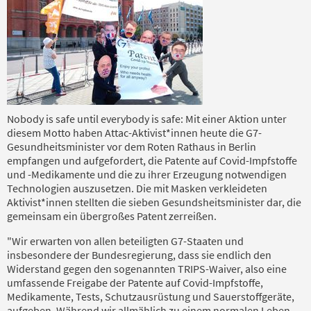
Nobody is safe until everybody is safe: Mit einer Aktion unter
diesem Motto haben Attac-Aktivist*innen heute die G7-
Gesundheitsminister vor dem Roten Rathaus in Berlin
empfangen und aufgefordert, die Patente auf Covid-Impfstoffe
und -Medikamente und die zu ihrer Erzeugung notwendigen
Technologien auszusetzen. Die mit Masken verkleideten
Aktivist*innen stellten die sieben Gesundsheitsminister dar, die
gemeinsam ein übergroßes Patent zerreißen.
"Wir erwarten von allen beteiligten G7-Staaten und
insbesondere der Bundesregierung, dass sie endlich den
Widerstand gegen den sogenannten TRIPS-Waiver, also eine
umfassende Freigabe der Patente auf Covid-Impfstoffe,
Medikamente, Tests, Schutzausrüstung und Sauerstoffgeräte,
aufgeben. Während wir allmählich zu einem normalen Leben