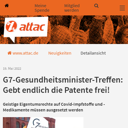
Direkt zum Hauptinhalt springen
Direkt zur Haupt-Navigation springen
Direkt zur Service-Navigation springen
Direkt zur Footer-Navigation springen
Direkt zum Footerinhalt springen
Meine
Mitglied
Spende
werden
Detailansicht
www.attac.de
Neuigkeiten
Detailansicht
19. Mai 2022
G7-Gesundheitsminister-Treffen:
Gebt endlich die Patente frei!
Geistige Eigentumsrechte auf Covid-Impfstoffe und -
Medikamente müssen ausgesetzt werden