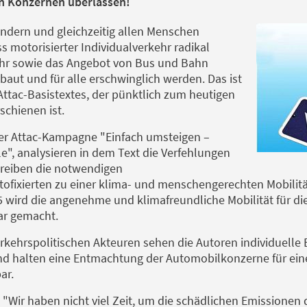
en Konzernen überlassen!
ndern und gleichzeitig allen Menschen
s motorisierter Individualverkehr radikal
ehr sowie das Angebot von Bus und Bahn
aut und für alle erschwinglich werden. Das ist
Attac-Basistextes, der pünktlich zum heutigen
schienen ist.
 der Attac-Kampagne "Einfach umsteigen –
le", analysieren in dem Text die Verfehlungen
hreiben die notwendigen
fixierten zu einer klima- und menschengerechten Mobilitä
 wird die angenehme und klimafreundliche Mobilität für di
ar gemacht.
kehrspolitischen Akteuren sehen die Autoren individuelle E
und halten eine Entmachtung der Automobilkonzerne für ei
ar.
: "Wir haben nicht viel Zeit, um die schädlichen Emissione