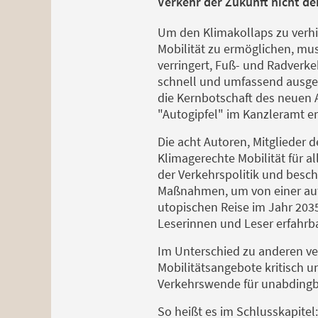
Verkehr der Zukunft nicht d
Um den Klimakollaps zu verhi
Mobilität zu ermöglichen, mus
verringert, Fuß- und Radverk
schnell und umfassend ausgeb
die Kernbotschaft des neuen 
"Autogipfel" im Kanzleramt er
Die acht Autoren, Mitglieder
Klimagerechte Mobilität für al
der Verkehrspolitik und besc
Maßnahmen, um von einer auto
utopischen Reise im Jahr 2035
Leserinnen und Leser erfahrb
Im Unterschied zu anderen ver
Mobilitätsangebote kritisch 
Verkehrswende für unabdingb
So heißt es im Schlusskapitel