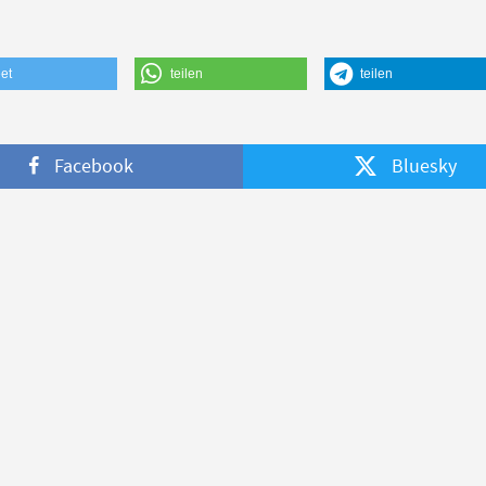
et
teilen
teilen
Facebook
Bluesky