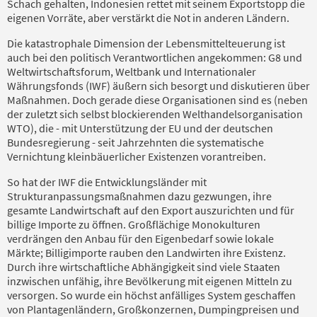
Schach gehalten, Indonesien rettet mit seinem Exportstopp die
eigenen Vorräte, aber verstärkt die Not in anderen Ländern.
Die katastrophale Dimension der Lebensmittelteuerung ist
auch bei den politisch Verantwortlichen angekommen: G8 und
Weltwirtschaftsforum, Weltbank und Internationaler
Währungsfonds (IWF) äußern sich besorgt und diskutieren über
Maßnahmen. Doch gerade diese Organisationen sind es (neben
der zuletzt sich selbst blockierenden Welthandelsorganisation
WTO), die - mit Unterstützung der EU und der deutschen
Bundesregierung - seit Jahrzehnten die systematische
Vernichtung kleinbäuerlicher Existenzen vorantreiben.
So hat der IWF die Entwicklungsländer mit
Strukturanpassungsmaßnahmen dazu gezwungen, ihre
gesamte Landwirtschaft auf den Export auszurichten und für
billige Importe zu öffnen. Großflächige Monokulturen
verdrängen den Anbau für den Eigenbedarf sowie lokale
Märkte; Billigimporte rauben den Landwirten ihre Existenz.
Durch ihre wirtschaftliche Abhängigkeit sind viele Staaten
inzwischen unfähig, ihre Bevölkerung mit eigenen Mitteln zu
versorgen. So wurde ein höchst anfälliges System geschaffen
von Plantagenländern, Großkonzernen, Dumpingpreisen und