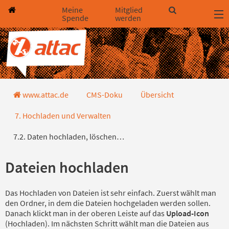
Direkt zum Hauptinhalt springen
Direkt zur Haupt-Navigation springen
Direkt zur Service-Navigation springen
Direkt zur Footer-Navigation springen
Direkt zum Footerinhalt springen
Meine
Mitglied
Spende
werden
7.2. Daten hochladen, löschen u
www.attac.de
CMS-Doku
Übersicht
7. Hochladen und Verwalten
7.2. Daten hochladen, löschen…
Dateien hochladen
Das Hochladen von Dateien ist sehr einfach. Zuerst wählt man
den Ordner, in dem die Dateien hochgeladen werden sollen.
Danach klickt man in der oberen Leiste auf das
Upload-Icon
(Hochladen). Im nächsten Schritt wählt man die Dateien aus