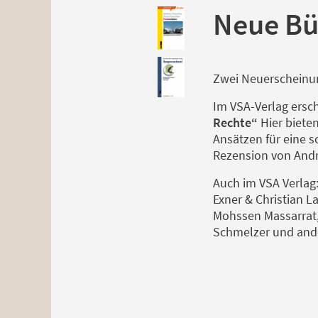
Neue Bü
Zwei Neuerschein
Im VSA-Verlag ersc
Rechte“
Hier biete
Ansätzen für eine 
Rezension von Andr
Auch im VSA Verlag
Exner & Christian L
Mohssen Massarrat,
Schmelzer und ande