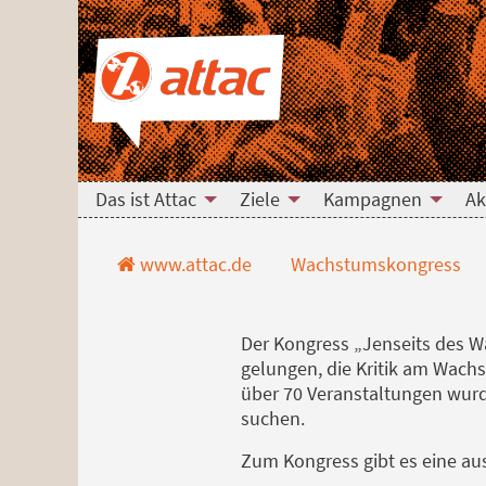
Direkt zum Hauptinhalt springen
Direkt zur Haupt-Navigation springen
Direkt zur Service-Navigation springen
Direkt zur Footer-Navigation springen
Direkt zum Footerinhalt springen
Aktuell
Das ist Attac
Ziele
Kampagnen
Ak
www.attac.de
Wachstumskongress
Der Kongress „Jenseits des Wa
gelungen, die Kritik am Wach
über 70 Veranstaltungen wurde
suchen.
Zum Kongress gibt es eine au