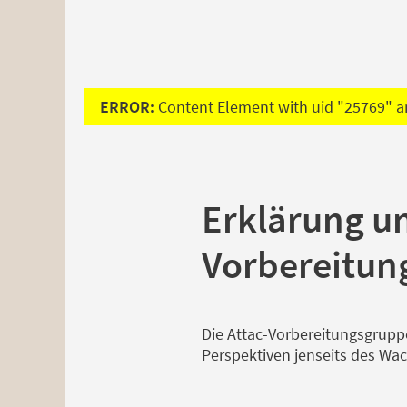
ERROR:
Content Element with uid "25769" an
Erklärung un
Vorbereitun
Die Attac-Vorbereitungsgrupp
Perspektiven jenseits des Wa