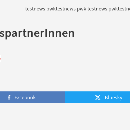
testnews pwktestnews pwk testnews pwktest
spartnerInnen
Facebook
Bluesky