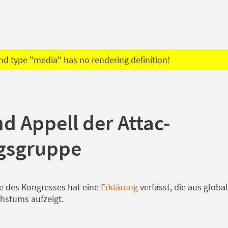
d type "media" has no rendering definition!
d Appell der Attac-
gsgruppe
e des Kongresses hat eine
Erklärung
verfasst, die aus global
chstums aufzeigt.