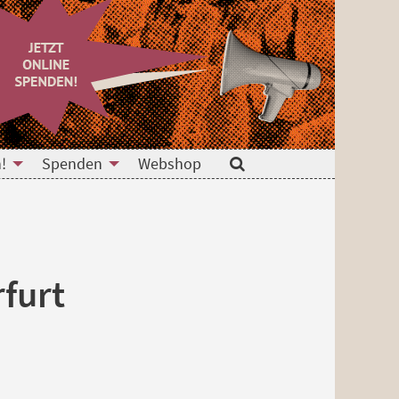
!
Spenden
Webshop
Suche
rfurt