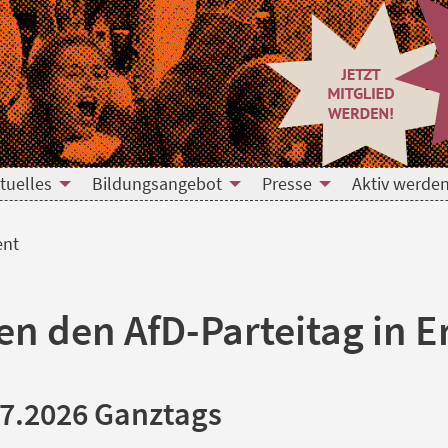
tuelles
Bildungsangebot
Presse
Aktiv werden
ent
en den AfD-Parteitag in E
07.2026 Ganztags