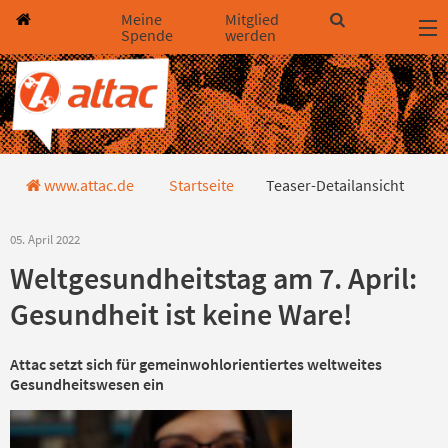
Direkt zum Hauptinhalt springen
Direkt zur Haupt-Navigation springen
Direkt zur Service-Navigation springen
Direkt zur Footer-Navigation springen
Direkt zum Footerinhalt springen
Meine
Mitglied
Spende
werden
Teaser-Detailansicht
www.attac.de
Startseite
Teaser-Detailansicht
05. April 2022
Weltgesundheitstag am 7. April:
Gesundheit ist keine Ware!
Attac setzt sich für gemeinwohlorientiertes weltweites
Gesundheitswesen ein