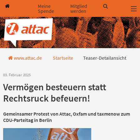
Direkt zum Hauptinhalt springen
Direkt zur Haupt-Navigation springen
Direkt zur Service-Navigation springen
Direkt zur Footer-Navigation springen
Direkt zum Footerinhalt springen
Meine
Mitglied
Spende
werden
Teaser-Detailansicht
www.attac.de
Startseite
Teaser-Detailansicht
03. Februar 2025
Vermögen besteuern statt
Rechtsruck befeuern!
Gemeinsamer Protest von Attac, Oxfam und taxmenow zum
CDU-Parteitag in Berlin