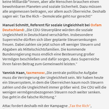
keine Milliardär*innen, aber alle Menschen brauchen einen
bewohnbaren Planeten und soziale Sicherheit. Dazu müssen
alle angemessen beitragen, vor allem auch Überreiche. Deshalb
sagen wir: Tax the Rich – Demokratie geht nur gerecht!“
Manuel Schmitt, Referent für soziale Ungleichheit bei
Oxfam
Deutschland
:
„Die CDU-Steuerpläne würden die soziale
Ungleichheit in Deutschland verschärfen. Insbesondere
Superreiche dürften sich über geplante Steuersenkungen
freuen. Dabei zahlen sie jetzt schon oft weniger Steuern und
Abgaben als Mittelschichtsfamilien. Die kommende
Bundesregierung muss endlich eine Besteuerung großer
Vermögen beschließen und dafür sorgen, dass Superreiche
ihren fairen Beitrag zum Gemeinwohl leisten.“
Yannick Haan,
taxmenow:
„Die zentrale politische Aufgabe
muss die Verringerung der Ungleichheit sein. Wir haben heute
ein Steuersystem, in dem die Überreichen kaum noch Steuern
zahlen und die Ungleichheit immer größer wird. Die CDU will die
wenigen vermögensbezogenen Steuern noch weiter senken.
Das geht in die falsche Richtung.“
Attac fordert deshalb mit der Kampagne
„Tax the Rich“
,