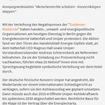
Kampagnenbündnis "Menschenrechte schützen - Konzernklagen
stoppen"
Mit der Verleihung des Negativpreises der "
Goldenen
Klobürste
" haben handels-, umwelt- und energiepolitische
Organisationen am heutigen Dienstag in Berlin gegen die
Energiekonzerne Vattenfall und Uniper protestiert. Die Aktion
fand vor den Türen des Handelsblatt-Energie-Gipfels statt, an
dem Vattenfall-CEO Magnus Hall sowie Uniper-
Vorstandsvorsitzender Andreas Schierenbeck als Referenten
teilnahmen. Da sie der Einladung zur Preisverleihung nicht
nachkamen, führten etwa 20 Aktivist*innen eine mit
Sprechgesang begleitete symbolische Verleihung vor dem Hotel
durch.
Der deutsche-finnische Konzern Uniper hat angedroht, die
Niederlande vor einem internationalen Schiedsgericht zu
verklagen, sofern sie den Kohleausstieg wie geplant umsetzen.
Dann müsste auch das 2016 eröffnete Uniper-Kohlekraftwerk
bis spätestens 2030 abgeschaltet werden. Rechtliche Basis für
die Klage ist der Vertrag über die Energiecharta.