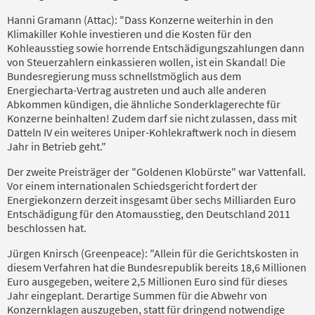
Hanni Gramann (Attac): "Dass Konzerne weiterhin in den
Klimakiller Kohle investieren und die Kosten für den
Kohleausstieg sowie horrende Entschädigungszahlungen dann
von Steuerzahlern einkassieren wollen, ist ein Skandal! Die
Bundesregierung muss schnellstmöglich aus dem
Energiecharta-Vertrag austreten und auch alle anderen
Abkommen kündigen, die ähnliche Sonderklagerechte für
Konzerne beinhalten! Zudem darf sie nicht zulassen, dass mit
Datteln IV ein weiteres Uniper-Kohlekraftwerk noch in diesem
Jahr in Betrieb geht."
Der zweite Preisträger der "Goldenen Klobürste" war Vattenfall.
Vor einem internationalen Schiedsgericht fordert der
Energiekonzern derzeit insgesamt über sechs Milliarden Euro
Entschädigung für den Atomausstieg, den Deutschland 2011
beschlossen hat.
Jürgen Knirsch (Greenpeace): "Allein für die Gerichtskosten in
diesem Verfahren hat die Bundesrepublik bereits 18,6 Millionen
Euro ausgegeben, weitere 2,5 Millionen Euro sind für dieses
Jahr eingeplant. Derartige Summen für die Abwehr von
Konzernklagen auszugeben, statt für dringend notwendige