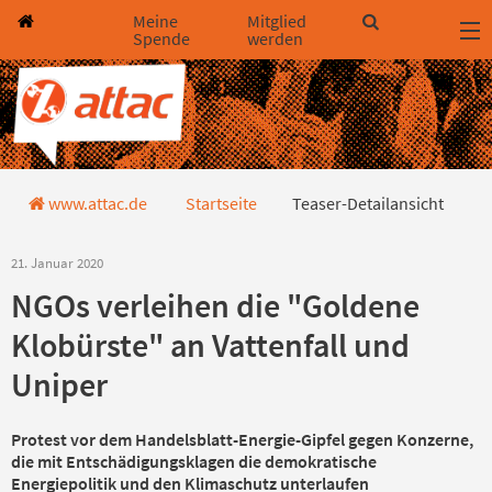
Direkt zum Hauptinhalt springen
Direkt zur Haupt-Navigation springen
Direkt zur Service-Navigation springen
Direkt zur Footer-Navigation springen
Direkt zum Footerinhalt springen
Meine
Mitglied
Spende
werden
Teaser-Detailansicht
www.attac.de
Startseite
Teaser-Detailansicht
21. Januar 2020
NGOs verleihen die "Goldene
Klobürste" an Vattenfall und
Uniper
Protest vor dem Handelsblatt-Energie-Gipfel gegen Konzerne,
die mit Entschädigungsklagen die demokratische
Energiepolitik und den Klimaschutz unterlaufen