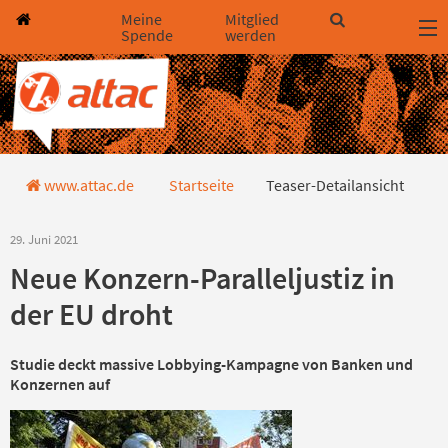
Direkt zum Hauptinhalt springen
Direkt zur Haupt-Navigation springen
Direkt zur Service-Navigation springen
Direkt zur Footer-Navigation springen
Direkt zum Footerinhalt springen
Meine
Mitglied
Spende
werden
Teaser-Detailansicht
www.attac.de
Startseite
Teaser-Detailansicht
29. Juni 2021
Neue Konzern-Paralleljustiz in
der EU droht
Studie deckt massive Lobbying-Kampagne von Banken und
Konzernen auf