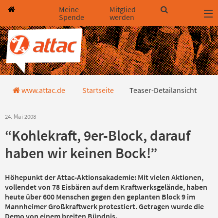
Direkt zum Hauptinhalt springen
Direkt zur Haupt-Navigation springen
Direkt zur Service-Navigation springen
Direkt zur Footer-Navigation springen
Direkt zum Footerinhalt springen
Meine
Mitglied
Spende
werden
Teaser-Detailansicht
www.attac.de
Startseite
Teaser-Detailansicht
24. Mai 2008
“Kohlekraft, 9er-Block, darauf
haben wir keinen Bock!”
Höhepunkt der Attac-Aktionsakademie: Mit vielen Aktionen,
vollendet von 78 Eisbären auf dem Kraftwerksgelände, haben
heute über 600 Menschen gegen den geplanten Block 9 im
Mannheimer Großkraftwerk protestiert. Getragen wurde die
Demo von einem breiten Bündnis.