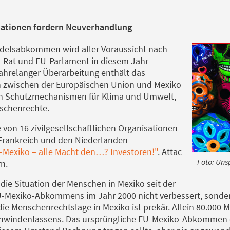
isationen fordern Neuverhandlung
delsabkommen wird aller Voraussicht nach
EU-Rat und EU-Parlament in diesem Jahr
jahrelanger Überarbeitung enthält das
zwischen der Europäischen Union und Mexiko
en Schutzmechanismen für Klima und Umwelt,
schenrechte.
von 16 zivilgesellschaftlichen Organisationen
 Frankreich und den Niederlanden
-Mexiko – alle Macht den…? Investoren!"
. Attac
Foto: Uns
n.
 die Situation der Menschen in Mexiko seit der
U-Mexiko-Abkommens im Jahr 2000 nicht verbessert, sonder
die Menschenrechtslage in Mexiko ist prekär. Allein 80.000 
hwindenlassens. Das ursprüngliche EU-Mexiko-Abkommen e