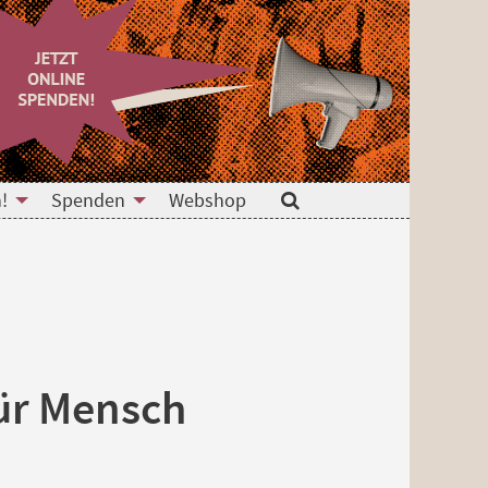
!
Spenden
Webshop
Suche
ür Mensch