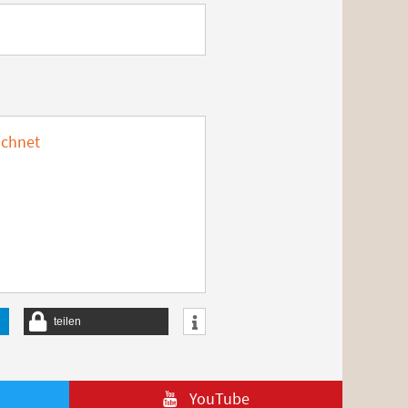
ichnet
teilen
YouTube