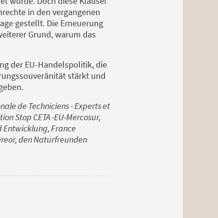
et wurde. Doch diese Klausel
enrechte in den vergangenen
ge gestellt. Die Erneuerung
 weiterer Grund, warum das
g der EU-Handelspolitik, die
hrungssouveränität stärkt und
 geben.
ale de Techniciens - Experts et
ition Stop CETA -EU-Mercosur,
 Entwicklung, France
isereor, den Naturfreunden