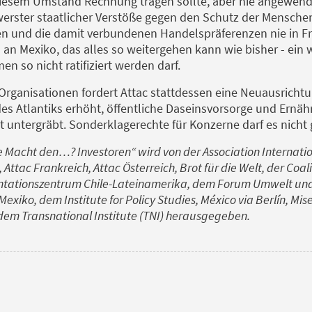
iesem Umstand Rechnung tragen sollte, aber nie angewend
hwerster staatlicher Verstöße gegen den Schutz der Mensch
und die damit verbundenen Handelspräferenzen nie in Fra
an Mexiko, das alles so weitergehen kann wie bisher - ein
 so nicht ratifiziert werden darf.
ganisationen fordert Attac stattdessen eine Neuausrichtun
es Atlantiks erhöht, öffentliche Daseinsvorsorge und Ernä
 untergräbt. Sonderklagerechte für Konzerne darf es nicht
e Macht den…? Investoren“ wird von der Association Internation
Attac Frankreich, Attac Österreich, Brot für die Welt, der Coal
ationszentrum Chile-Lateinamerika, dem Forum Umwelt und
 Mexiko, dem Institute for Policy Studies, México via Berlín, M
dem Transnational Institute (TNI) herausgegeben.