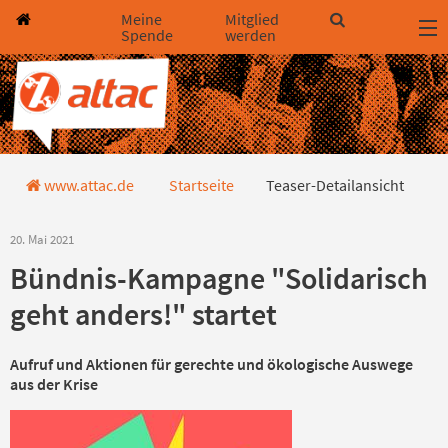
Direkt zum Hauptinhalt springen
Direkt zur Haupt-Navigation springen
Direkt zur Service-Navigation springen
Direkt zur Footer-Navigation springen
Direkt zum Footerinhalt springen
Meine
Mitglied
Spende
werden
Teaser-Detailansicht
www.attac.de
Startseite
Teaser-Detailansicht
20. Mai 2021
Bündnis-Kampagne "Solidarisch
geht anders!" startet
Aufruf und Aktionen für gerechte und ökologische Auswege
aus der Krise