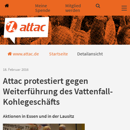
Direkt zum Hauptinhalt springen
Direkt zur Haupt-Navigation springen
Direkt zur Service-Navigation springen
Direkt zur Footer-Navigation springen
Direkt zum Footerinhalt springen
Meine
Mitglied
Spende
werden
Detailansicht
www.attac.de
Startseite
Detailansicht
18. Februar 2016
Attac protestiert gegen
Weiterführung des Vattenfall-
Kohlegeschäfts
Aktionen in Essen und in der Lausitz