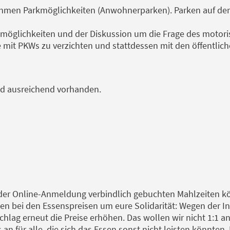
ahmen Parkmöglichkeiten (Anwohnerparken). Parken auf dem
möglichkeiten und der Diskussion um die Frage des motoris
se mit PKWs zu verzichten und stattdessen mit den öffentlic
nd ausreichend vorhanden.
der Online-Anmeldung verbindlich gebuchten Mahlzeiten kön
n bei den Essenspreisen um eure Solidarität: Wegen der In
chlag erneut die Preise erhöhen. Das wollen wir nicht 1:1 a
 an für alle, die sich das Essen sonst nicht leisten könnten.