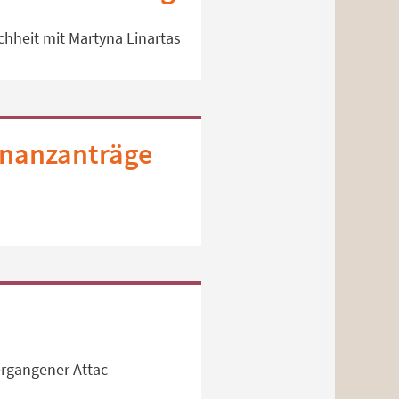
chheit mit Martyna Linartas
inanzanträge
ergangener Attac-