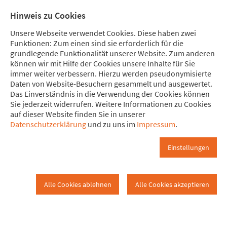
Direkt zum Hauptinhalt springen
Direkt zur Haupt-Navigation springen
Direkt zur Service-Navigation springen
Direkt zur Footer-Navigation springen
Direkt zum Footerinhalt springen
Meine
Mitglied
Hinweis zu Cookies
Spende
werden
Unsere Webseite verwendet Cookies. Diese haben zwei
Funktionen: Zum einen sind sie erforderlich für die
grundlegende Funktionalität unserer Website. Zum anderen
können wir mit Hilfe der Cookies unsere Inhalte für Sie
immer weiter verbessern. Hierzu werden pseudonymisierte
Detailansicht Pressemitteilung
Daten von Website-Besuchern gesammelt und ausgewertet.
www.attac.de
Presse
Detailansicht
Das Einverständnis in die Verwendung der Cookies können
Sie jederzeit widerrufen. Weitere Informationen zu Cookies
auf dieser Website finden Sie in unserer
15. Februar 2022
Datenschutzerklärung
und zu uns im
Impressum
.
Wissenschaftsfeindlichkeit in
Einstellungen
Zeiten von Corona
Online-Veranstaltung mit Korinna Hennig, Moderatorin des
Alle Cookies ablehnen
Alle Cookies akzeptieren
Coronavirus-Update von NDR Info
Freitag, 18. Februar, 19 Uhr, online (ClickMeeting)