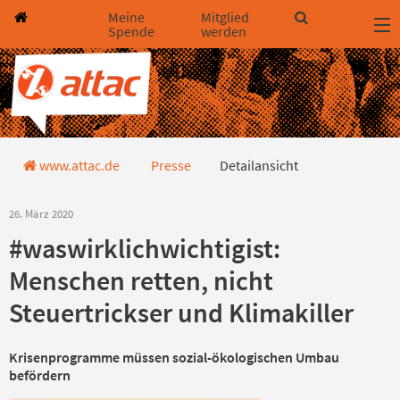
Direkt zum Hauptinhalt springen
Direkt zur Haupt-Navigation springen
Direkt zur Service-Navigation springen
Direkt zur Footer-Navigation springen
Direkt zum Footerinhalt springen
Meine
Mitglied
Spende
werden
Detailansicht Pressemitteilung
www.attac.de
Presse
Detailansicht
26. März 2020
#waswirklichwichtigist:
Menschen retten, nicht
Steuertrickser und Klimakiller
Krisenprogramme müssen sozial-ökologischen Umbau
befördern