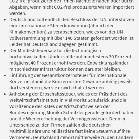
CO2-frei produzierende Firmen Nachteile haben oder durch
Abgaben, wenn nicht CO2-frei produzierte Waren importiert
werden.
Deutschland soll endlich den Beschluss der UN unterstützen,
eine internationale Steuerkonvention (ähnlich der
Klimakonvention) zu verabschieden, wie es von der UN-
Vollversammlung mit über 140 Staaten gefordert worden ist.
Leider hat Deutschland dagegen gestimmt.
Der Mindeststeuersatz für die technologisch
hochentwickelten Länder sollte auf mindestens 30 Prozent,
möglichst 40 Prozent erhöht werden. Entwicklungsländer
mit schlechter Infrastruktur können darunter bleiben.
Einführung der Gesamtkonzernsteuer für internationale
Konzerne, damit die Konzerne ihre Gewinne anteilig jeweils
dort versteuern, wo sie erwirtschaftet werden.
Anhebung der Erbschaftssteuer, wie es der Präsident des
Weltwirtschaftsinstituts in Kiel Moritz Schularick und die
Vorsitzende des Rates der Wirtschaftsweisen der
Bundesregierung Monika Schnitzler gerade gefordert haben
und die Wiedererhebung der Vermögenssteuer. Denn im
Unterschied zu den Firmen zahlen die deutschen
Multimillionäre und Milliardäre fast keine Steuern auf ihre
Vermögen. Deutschland gehört mittlerweile zu den Ländern