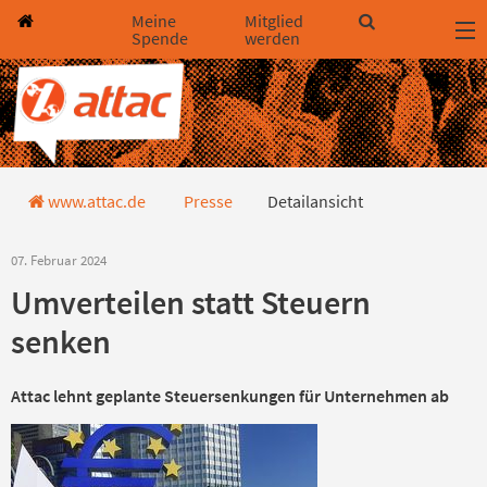
Direkt zum Hauptinhalt springen
Direkt zur Haupt-Navigation springen
Direkt zur Service-Navigation springen
Direkt zur Footer-Navigation springen
Direkt zum Footerinhalt springen
Meine
Mitglied
Spende
werden
Detailansicht Pressemitteilung
www.attac.de
Presse
Detailansicht
07. Februar 2024
Umverteilen statt Steuern
senken
Attac lehnt geplante Steuersenkungen für Unternehmen ab