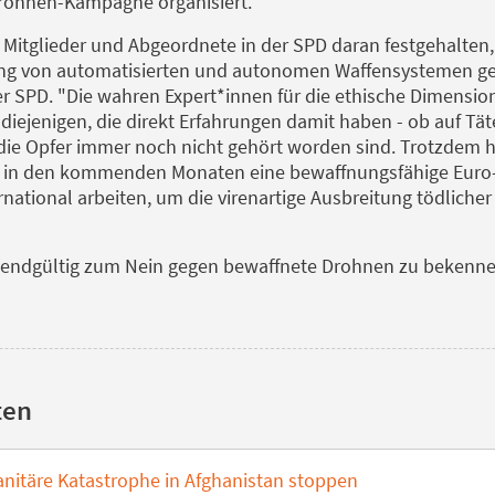
Drohnen-Kampagne organisiert.
 Mitglieder und Abgeordnete in der SPD daran festgehalten,
fung von automatisierten und autonomen Waffensystemen g
r SPD. "Die wahren Expert*innen für die ethische Dimensio
ejenigen, die direkt Erfahrungen damit haben - ob auf Täte
ie Opfer immer noch nicht gehört worden sind. Trotzdem h
r, in den kommenden Monaten eine bewaffnungsfähige Euro
ational arbeiten, um die virenartige Ausbreitung tödlicher
ch endgültig zum Nein gegen bewaffnete Drohnen zu bekenne
ten
itäre Katastrophe in Afghanistan stoppen