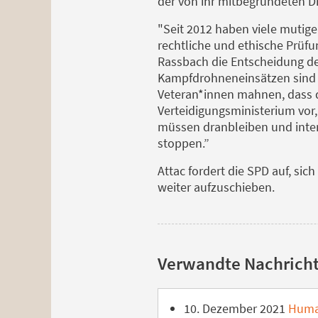
der von ihr mitbegründeten 
"Seit 2012 haben viele mutige
rechtliche und ethische Prü
Rassbach die Entscheidung de
Kampfdrohneneinsätzen sind di
Veteran*innen mahnen, dass d
Verteidigungsministerium vo
müssen dranbleiben und intern
stoppen.”
Attac fordert die SPD auf, si
weiter aufzuschieben.
Verwandte Nachrich
10. Dezember 2021
Human