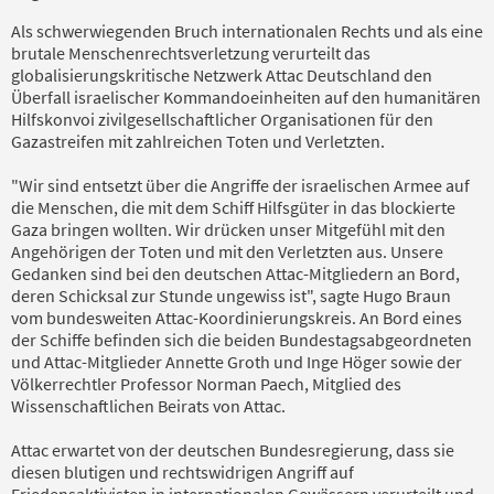
Als schwerwiegenden Bruch internationalen Rechts und als eine
brutale Menschenrechtsverletzung verurteilt das
globalisierungskritische Netzwerk Attac Deutschland den
Überfall israelischer Kommandoeinheiten auf den humanitären
Hilfskonvoi zivilgesellschaftlicher Organisationen für den
Gazastreifen mit zahlreichen Toten und Verletzten.
"Wir sind entsetzt über die Angriffe der israelischen Armee auf
die Menschen, die mit dem Schiff Hilfsgüter in das blockierte
Gaza bringen wollten. Wir drücken unser Mitgefühl mit den
Angehörigen der Toten und mit den Verletzten aus. Unsere
Gedanken sind bei den deutschen Attac-Mitgliedern an Bord,
deren Schicksal zur Stunde ungewiss ist", sagte Hugo Braun
vom bundesweiten Attac-Koordinierungskreis. An Bord eines
der Schiffe befinden sich die beiden Bundestagsabgeordneten
und Attac-Mitglieder Annette Groth und Inge Höger sowie der
Völkerrechtler Professor Norman Paech, Mitglied des
Wissenschaftlichen Beirats von Attac.
Attac erwartet von der deutschen Bundesregierung, dass sie
diesen blutigen und rechtswidrigen Angriff auf
Friedensaktivisten in internationalen Gewässern verurteilt und