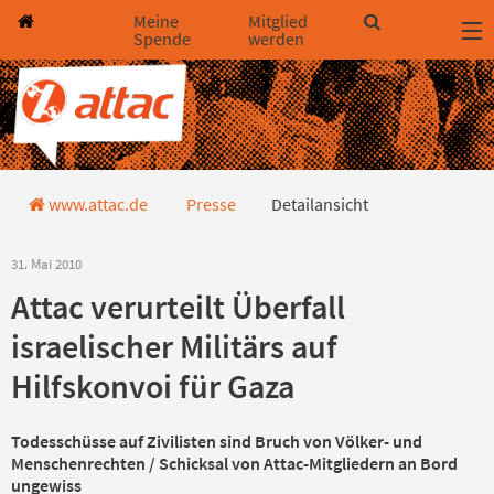
Direkt zum Hauptinhalt springen
Direkt zur Haupt-Navigation springen
Direkt zur Service-Navigation springen
Direkt zur Footer-Navigation springen
Direkt zum Footerinhalt springen
Meine
Mitglied
Spende
werden
Detailansicht Pressemitteilung
www.attac.de
Presse
Detailansicht
31. Mai 2010
Attac verurteilt Überfall
israelischer Militärs auf
Hilfskonvoi für Gaza
Todesschüsse auf Zivilisten sind Bruch von Völker- und
Menschenrechten / Schicksal von Attac-Mitgliedern an Bord
ungewiss