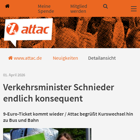
Direkt zum Hauptinhalt springen
Direkt zur Haupt-Navigation springen
Direkt zur Service-Navigation springen
Direkt zur Footer-Navigation springen
Direkt zum Footerinhalt springen
Meine
Mitglied
Spende
werden
Detailansicht
www.attac.de
Neuigkeiten
Detailansicht
01. April 2026
Verkehrsminister Schnieder
endlich konsequent
9-Euro-Ticket kommt wieder / Attac begrüßt Kurswechsel hin
zu Bus und Bahn