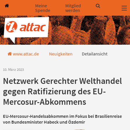
Direkt zum Hauptinhalt springen
Direkt zur Haupt-Navigation springen
Direkt zur Service-Navigation springen
Direkt zur Footer-Navigation springen
Direkt zum Footerinhalt springen
Meine
Mitglied
Spende
werden
Detailansicht
www.attac.de
Neuigkeiten
Detailansicht
10. März 2023
Netzwerk Gerechter Welthandel
gegen Ratifizierung des EU-
Mercosur-Abkommens
EU-Mercosur-Handelsabkommen im Fokus bei Brasilienreise
von Bundesminister Habeck und Özdemir