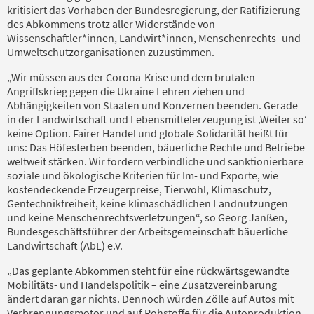
kritisiert das Vorhaben der Bundesregierung, der Ratifizierung
des Abkommens trotz aller Widerstände von
Wissenschaftler*innen, Landwirt*innen, Menschenrechts- und
Umweltschutzorganisationen zuzustimmen.
„Wir müssen aus der Corona-Krise und dem brutalen
Angriffskrieg gegen die Ukraine Lehren ziehen und
Abhängigkeiten von Staaten und Konzernen beenden. Gerade
in der Landwirtschaft und Lebensmittelerzeugung ist ‚Weiter so‘
keine Option. Fairer Handel und globale Solidarität heißt für
uns: Das Höfesterben beenden, bäuerliche Rechte und Betriebe
weltweit stärken. Wir fordern verbindliche und sanktionierbare
soziale und ökologische Kriterien für Im- und Exporte, wie
kostendeckende Erzeugerpreise, Tierwohl, Klimaschutz,
Gentechnikfreiheit, keine klimaschädlichen Landnutzungen
und keine Menschenrechtsverletzungen“, so Georg Janßen,
Bundesgeschäftsführer der Arbeitsgemeinschaft bäuerliche
Landwirtschaft (AbL) e.V.
„Das geplante Abkommen steht für eine rückwärtsgewandte
Mobilitäts- und Handelspolitik – eine Zusatzvereinbarung
ändert daran gar nichts. Dennoch würden Zölle auf Autos mit
Verbrennungsmotor und auf Rohstoffe für die Autoproduktion