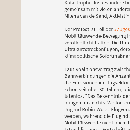
Katastrophe. Insbesondere bei
gemeinsam mit vielen anderen
Milena van de Sand, Aktivistin
Der Protest ist Teil der
#Züges
Mobilitätswende-Bewegung im
veröffentlicht hatten. Die Un
Ultrakurzstreckenflügen, dere
klimapolitische Sofortmaßnah
Laut Koalitionsvertrag zwisc
Bahnverbindungen die Anzahl
die Emissionen im Flugsektor 
schon seit über 30 Jahren, bl
tatenlos. "Das Bekenntnis der
bringen uns nichts. Wir ford
Jugend.Robin-Wood-Flugverke
werden, während die Flugindust
Mobilitätswende nicht buchs
tatsächlich mehr Fortschritt