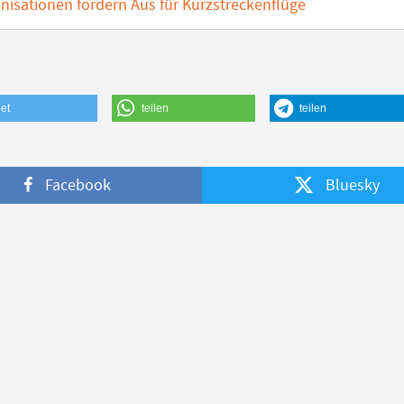
nisationen fordern Aus für Kurzstreckenflüge
et
teilen
teilen
Facebook
Bluesky