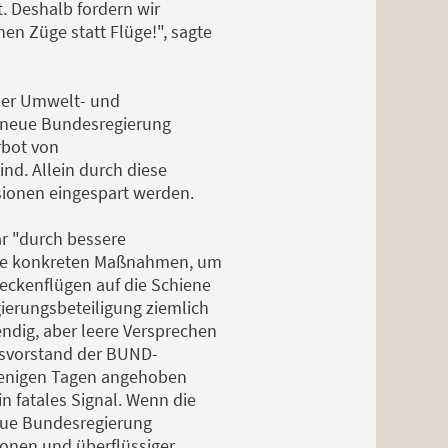
t. Deshalb fordern wir
n Züge statt Flüge!", sagte
der Umwelt- und
 neue Bundesregierung
rbot von
ind. Allein durch diese
sionen eingespart werden.
r "durch bessere
eine konkreten Maßnahmen, um
reckenflügen auf die Schiene
ierungsbeteiligung ziemlich
endig, aber leere Versprechen
desvorstand der BUND-
 wenigen Tagen angehoben
in fatales Signal. Wenn die
eue Bundesregierung
ionen und überflüssiger