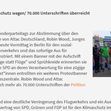
chutz wagen/ 70.000 Unterschriften überreicht
onderparteitags zur Abstimmung über den
ve von Attac Deutschland, Robin Wood, Junges
te Vormittag in Berlin für den sozial-
verkehrs und das sofortige Aus für
triert. Mit einem Banner mit der Aufschrift
e statt Flüge" und Sprühkreide erinnerten sie
e SPD an deren Verantwortung für eine zügige
ist*innen entrollten ein weiteres Protestbanner
eszentrale. Robin Wood und Attac
h mehr als 70.000 Unterschriften der
Petition
ind eine deutliche Verringerung des Flugverkehrs und ein A
vertrag von SPD, Grünen und FDP ist für den Klimaschutz im