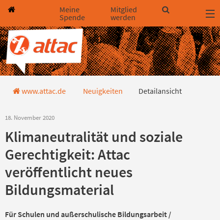
Direkt zum Hauptinhalt springen
Direkt zur Haupt-Navigation springen
Direkt zur Service-Navigation springen
Direkt zur Footer-Navigation springen
Direkt zum Footerinhalt springen
Meine
Mitglied
Spende
werden
Detailansicht
www.attac.de
Neuigkeiten
Detailansicht
18. November 2020
Klimaneutralität und soziale
Gerechtigkeit: Attac
veröffentlicht neues
Bildungsmaterial
Für Schulen und außerschulische Bildungsarbeit /