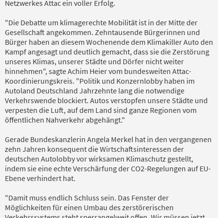
Netzwerkes Attac ein voller Erfolg.
"Die Debatte um klimagerechte Mobilität ist in der Mitte der
Gesellschaft angekommen. Zehntausende Bürgerinnen und
Bürger haben an diesem Wochenende dem Klimakiller Auto den
Kampf angesagt und deutlich gemacht, dass sie die Zerstörung
unseres Klimas, unserer Städte und Dörfer nicht weiter
hinnehmen", sagte Achim Heier vom bundesweiten Attac-
Koordinierungskreis. "Politik und Konzernlobby haben im
Autoland Deutschland Jahrzehnte lang die notwendige
Verkehrswende blockiert. Autos verstopfen unsere Städte und
verpesten die Luft, auf dem Land sind ganze Regionen vom
öffentlichen Nahverkehr abgehängt."
Gerade Bundeskanzlerin Angela Merkel hat in den vergangenen
zehn Jahren konsequent die Wirtschaftsinteressen der
deutschen Autolobby vor wirksamen Klimaschutz gestellt,
indem sie eine echte Verschärfung der CO2-Regelungen auf EU-
Ebene verhindert hat.
"Damit muss endlich Schluss sein. Das Fenster der
Möglichkeiten für einen Umbau des zerstörerischen
Verkehrssystems steht sperrangelweit offen. Wir müssen jetzt