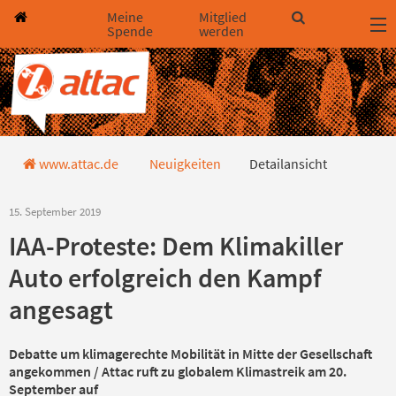
Direkt zum Hauptinhalt springen
Direkt zur Haupt-Navigation springen
Direkt zur Service-Navigation springen
Direkt zur Footer-Navigation springen
Direkt zum Footerinhalt springen
Meine
Mitglied
Spende
werden
Detailansicht
www.attac.de
Neuigkeiten
Detailansicht
15. September 2019
IAA-Proteste: Dem Klimakiller
Auto erfolgreich den Kampf
angesagt
Debatte um klimagerechte Mobilität in Mitte der Gesellschaft
angekommen / Attac ruft zu globalem Klimastreik am 20.
September auf