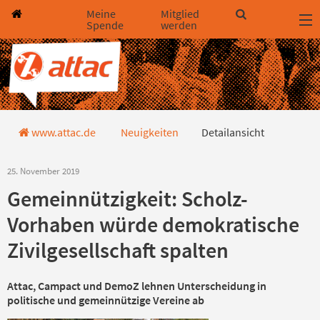
Direkt zum Hauptinhalt springen
Direkt zur Haupt-Navigation springen
Direkt zur Service-Navigation springen
Direkt zur Footer-Navigation springen
Direkt zum Footerinhalt springen
Meine
Mitglied
Spende
werden
Detailansicht
www.attac.de
Neuigkeiten
Detailansicht
25. November 2019
Gemeinnützigkeit: Scholz-
Vorhaben würde demokratische
Zivilgesellschaft spalten
Attac, Campact und DemoZ lehnen Unterscheidung in
politische und gemeinnützige Vereine ab