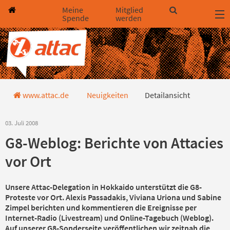
Direkt zum Hauptinhalt springen
Direkt zur Haupt-Navigation springen
Direkt zur Service-Navigation springen
Direkt zur Footer-Navigation springen
Direkt zum Footerinhalt springen
Meine
Mitglied
Spende
werden
Detailansicht
www.attac.de
Neuigkeiten
Detailansicht
03. Juli 2008
G8-Weblog: Berichte von Attacies
vor Ort
Unsere Attac-Delegation in Hokkaido unterstützt die G8-
Proteste vor Ort. Alexis Passadakis, Viviana Uriona und Sabine
Zimpel berichten und kommentieren die Ereignisse per
Internet-Radio (Livestream) und Online-Tagebuch (Weblog).
Auf unserer G8-Sonderseite veröffentlichen wir zeitnah die