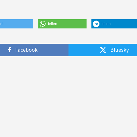
et
teilen
teilen
Facebook
Bluesky