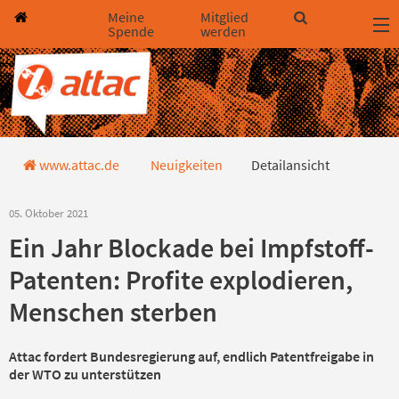
Direkt zum Hauptinhalt springen
Direkt zur Haupt-Navigation springen
Direkt zur Service-Navigation springen
Direkt zur Footer-Navigation springen
Direkt zum Footerinhalt springen
Meine
Mitglied
Spende
werden
Detailansicht
www.attac.de
Neuigkeiten
Detailansicht
05. Oktober 2021
Ein Jahr Blockade bei Impfstoff-
Patenten: Profite explodieren,
Menschen sterben
Attac fordert Bundesregierung auf, endlich Patentfreigabe in
der WTO zu unterstützen