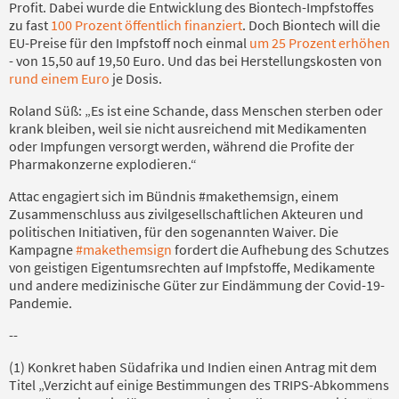
Profit. Dabei wurde die Entwicklung des Biontech-Impfstoffes
zu fast
100 Prozent öffentlich finanziert
. Doch Biontech will die
EU-Preise für den Impfstoff noch einmal
um 25 Prozent erhöhen
- von 15,50 auf 19,50 Euro. Und das bei Herstellungskosten von
rund einem Euro
je Dosis.
Roland Süß: „Es ist eine Schande, dass Menschen sterben oder
krank bleiben, weil sie nicht ausreichend mit Medikamenten
oder Impfungen versorgt werden, während die Profite der
Pharmakonzerne explodieren.“
Attac engagiert sich im Bündnis #makethemsign, einem
Zusammenschluss aus zivilgesellschaftlichen Akteuren und
politischen Initiativen, für den sogenannten Waiver. Die
Kampagne
#makethemsign
fordert die Aufhebung des Schutzes
von geistigen Eigentumsrechten auf Impfstoffe, Medikamente
und andere medizinische Güter zur Eindämmung der Covid-19-
Pandemie.
--
(1) Konkret haben Südafrika und Indien einen Antrag mit dem
Titel „Verzicht auf einige Bestimmungen des TRIPS-Abkommens