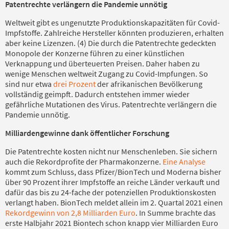
Patentrechte verlängern die Pandemie unnötig
Weltweit gibt es ungenutzte Produktionskapazitäten für Covid-
Impfstoffe. Zahlreiche Hersteller könnten produzieren, erhalten
aber keine Lizenzen. (4) Die durch die Patentrechte gedeckten
Monopole der Konzerne führen zu einer künstlichen
Verknappung und überteuerten Preisen. Daher haben zu
wenige Menschen weltweit Zugang zu Covid-Impfungen. So
sind nur etwa
drei Prozent
der afrikanischen Bevölkerung
vollständig geimpft. Dadurch entstehen immer wieder
gefährliche Mutationen des Virus. Patentrechte verlängern die
Pandemie unnötig.
Milliardengewinne dank öffentlicher Forschung
Die Patentrechte kosten nicht nur Menschenleben. Sie sichern
auch die Rekordprofite der Pharmakonzerne.
Eine Analyse
kommt zum Schluss, dass Pfizer/BionTech und Moderna bisher
über 90 Prozent ihrer Impfstoffe an reiche Länder verkauft und
dafür das bis zu 24-fache der potenziellen Produktionskosten
verlangt haben. BionTech meldet allein im 2. Quartal 2021 einen
Rekordgewinn von 2,8 Milliarden Euro
. In Summe brachte das
erste Halbjahr 2021 Biontech schon knapp vier Milliarden Euro