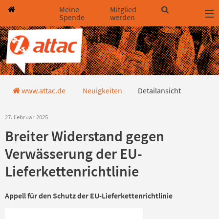
Direkt zum Hauptinhalt springen
Direkt zur Haupt-Navigation springen
Direkt zur Service-Navigation springen
Direkt zur Footer-Navigation springen
Direkt zum Footerinhalt springen
Meine
Mitglied
Spende
werden
Detailansicht
www.attac.de
Neuigkeiten
Detailansicht
27. Februar 2025
Breiter Widerstand gegen
Verwässerung der EU-
Lieferkettenrichtlinie
Appell für den Schutz der EU-Lieferkettenrichtlinie