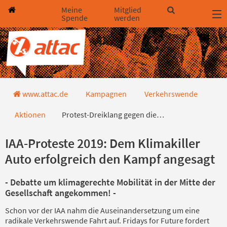
Direkt zum Hauptinhalt springen
Direkt zur Haupt-Navigation springen
Direkt zur Service-Navigation springen
Direkt zur Footer-Navigation springen
Direkt zum Footerinhalt springen
Meine
Mitglied
Spende
werden
12.-15.9.: IAA-Proteste
www.attac.de
Kampagnen
Verkehrswende
Aktionen
Protest-Dreiklang gegen die…
IAA-Proteste 2019: Dem Klimakiller
Auto erfolgreich den Kampf angesagt
- Debatte um klimagerechte Mobilität in der Mitte der
Gesellschaft angekommen! -
Schon vor der IAA nahm die Auseinandersetzung um eine
radikale Verkehrswende Fahrt auf. Fridays for Future fordert