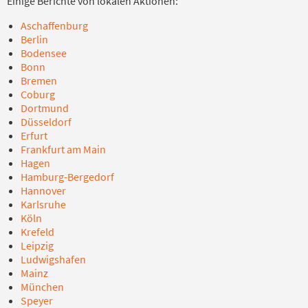
Einige Berichte von lokalen Aktionen:
Aschaffenburg
Berlin
Bodensee
Bonn
Bremen
Coburg
Dortmund
Düsseldorf
Erfurt
Frankfurt am Main
Hagen
Hamburg-Bergedorf
Hannover
Karlsruhe
Köln
Krefeld
Leipzig
Ludwigshafen
Mainz
München
Speyer