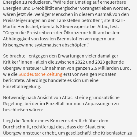
Energien zu reduzieren. “Wäre der Umstieg auf erneuerbare
Energien und E-Mobilität energischer vorangetrieben worden,
wären jetzt viel weniger Menschen in diesem Ausmaß von den
Preissteigerungen an den Tankstellen betroffen”, stellt Karl-
Martin Hentschel, ebenfalls Steuerexperte bei Attac, fest.
“Gegen die Preistreiberei der Ölkonzerne hilft am besten:
Abhängigkeit von fossilen Brennstoffen verringern und
Krisengewinne systematisch abschöpfen.”
So brachte - entgegen den Erwartungen vieler damaliger
Kritiker*innen - allein die zwischen 2022 und 2023 geltende
Übergewinnsteuer Einnahmen von ganzen 2,5 Milliarden Euro,
wie die
Süddeutsche Zeitung
erst vor wenigen Monaten
berichtete. Allerdings handelte es sich um eine
Einzelfallregelung.
Notwendig nach Ansicht von Attac ist eine grundsätzliche
Regelung, bei der im Einzelfall nur noch Anpassungen zu
beschließen wären:
Liegt die Rendite eines Konzerns deutlich über dem
Durchschnitt, rechtfertigt dies, dass der Staat eine
Übergewinnsteuer erhebt, um gesellschaftliche Krisenlasten zu