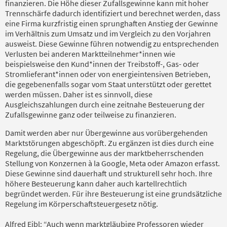
finanzieren. Die Höhe dieser Zufallsgewinne kann mit hoher
Trennschärfe dadurch identifiziert und berechnet werden, dass
eine Firma kurzfristig einen sprunghaften Anstieg der Gewinne
im Verhältnis zum Umsatz und im Vergleich zu den Vorjahren
ausweist. Diese Gewinne führen notwendig zu entsprechenden
Verlusten bei anderen Marktteilnehmer*innen wie
beispielsweise den Kund*innen der Treibstoff-, Gas- oder
Stromlieferant*innen oder von energieintensiven Betrieben,
die gegebenenfalls sogar vom Staat unterstützt oder gerettet
werden müssen. Daher ist es sinnvoll, diese
Ausgleichszahlungen durch eine zeitnahe Besteuerung der
Zufallsgewinne ganz oder teilweise zu finanzieren.
Damit werden aber nur Übergewinne aus vorübergehenden
Marktstörungen abgeschöpft. Zu ergänzen ist dies durch eine
Regelung, die Übergewinne aus der marktbeherrschenden
Stellung von Konzernen à la Google, Meta oder Amazon erfasst.
Diese Gewinne sind dauerhaft und strukturell sehr hoch. Ihre
höhere Besteuerung kann daher auch kartellrechtlich
begründet werden. Für ihre Besteuerung ist eine grundsätzliche
Regelung im Körperschaftsteuergesetz nötig.
Alfred Eibl: “Auch wenn marktgläubige Professoren wieder