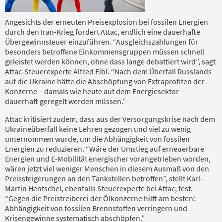
Angesichts der erneuten Preisexplosion bei fossilen Energien
durch den Iran-Krieg fordert Attac, endlich eine dauerhafte
Übergewinnsteuer einzuführen. “Ausgleichszahlungen für
besonders betroffene Einkommensgruppen müssen schnell
geleistet werden können, ohne dass lange debattiert wird”, sagt
Attac-Steuerexperte Alfred Eibl. “Nach dem Überfall Russlands
auf die Ukraine hätte die Abschöpfung von Extraprofiten der
Konzerne – damals wie heute auf dem Energiesektor –
dauerhaft geregelt werden müssen.”
Attac kritisiert zudem, dass aus der Versorgungskrise nach dem
Ukraineüberfall keine Lehren gezogen und viel zu wenig
unternommen wurde, um die Abhängigkeit von fossilen
Energien zu reduzieren. “Wäre der Umstieg auf erneuerbare
Energien und E-Mobilität energischer vorangetrieben worden,
wären jetzt viel weniger Menschen in diesem Ausmaß von den
Preissteigerungen an den Tankstellen betroffen”, stellt Karl-
Martin Hentschel, ebenfalls Steuerexperte bei Attac, fest.
“Gegen die Preistreiberei der Ölkonzerne hilft am besten:
Abhängigkeit von fossilen Brennstoffen verringern und
Krisengewinne systematisch abschöpfen.”