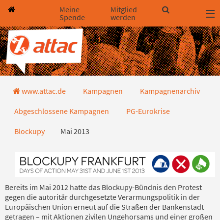
Direkt zum Hauptinhalt springen
Direkt zur Haupt-Navigation springen
Direkt zur Service-Navigation springen
Direkt zur Footer-Navigation springen
Direkt zum Footerinhalt springen
Meine
Mitglied
Spende
werden
Mai 2013
www.attac.de
Kampagnen
Kampagnenarchiv
Abgeschlossene Kampagnen
PG-Eurokrise
Blockupy
Mai 2013
Bereits im Mai 2012 hatte das Blockupy-Bündnis den Protest
gegen die autoritär durchgesetzte Verarmungspolitik in der
Europäischen Union erneut auf die Straßen der Bankenstadt
getragen – mit Aktionen zivilen Ungehorsams und einer großen