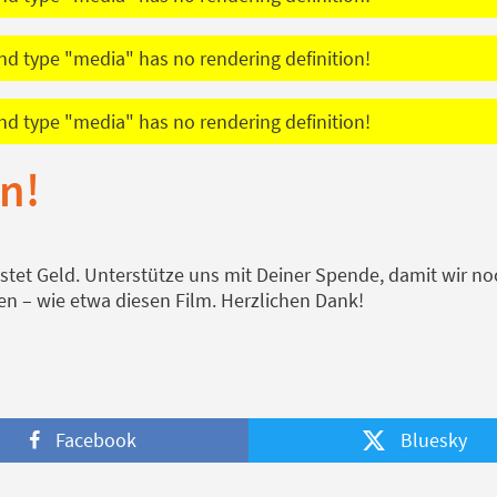
d type "media" has no rendering definition!
d type "media" has no rendering definition!
n!
stet Geld. Unterstütze uns mit Deiner Spende, damit wir no
en – wie etwa diesen Film. Herzlichen Dank!
Facebook
Bluesky