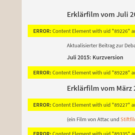
Erklärfilm vom Juli 
ERROR:
Content Element with uid "89226" an
Aktualisierter Beitrag zur De
Juli 2015: Kurzversion
ERROR:
Content Element with uid "89228" an
Erklärfilm vom März 
ERROR:
Content Element with uid "89227" an
(ein Film von Attac und
Stiftf
ERROR:
Content Element with uid "89335" an