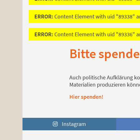
ERROR:
Content Element with uid "89338" an
ERROR:
Content Element with uid "89336" an
Bitte spende
Auch politische Aufklärung ko
Materialien produzieren könn
Hier spenden!
Instagram