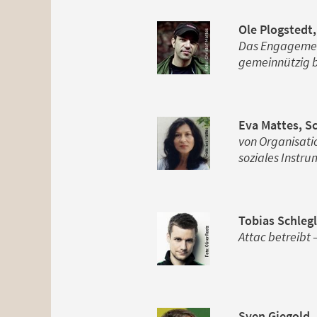
Ole Plogstedt
Das Engagement
gemeinnützig b
Eva Mattes, Sc
von Organisatio
soziales Instr
Tobias Schleg
Attac betreibt –
Sven Giegold,