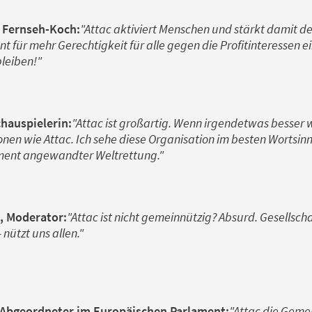
, Fernseh-Koch:
"Attac aktiviert Menschen und stärkt damit 
 für mehr Gerechtigkeit für alle gegen die Profitinteressen e
leiben!"
hauspielerin:
"Attac ist großartig. Wenn irgendetwas besser 
nen wie Attac. Ich sehe diese Organisation im besten Wortsinn 
ument angewandter Weltrettung."
l, Moderator:
"Attac ist nicht gemeinnützig? Absurd. Gesellscha
 nützt uns allen."
 Abgeordneter im Europäischen Parlament:
"Attac die Geme