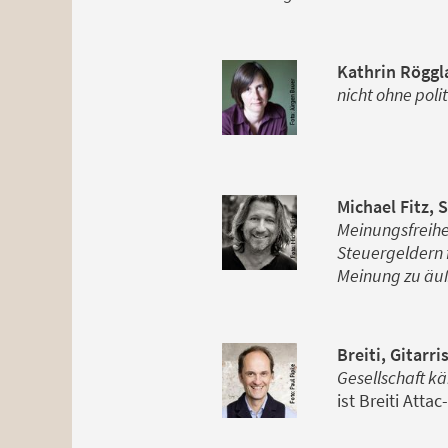
Kathrin Röggla
nicht ohne pol
Michael Fitz, 
Meinungsfreihei
Steuergeldern 
Meinung zu äuß
Breiti, Gitarr
Gesellschaft kä
ist Breiti Atta