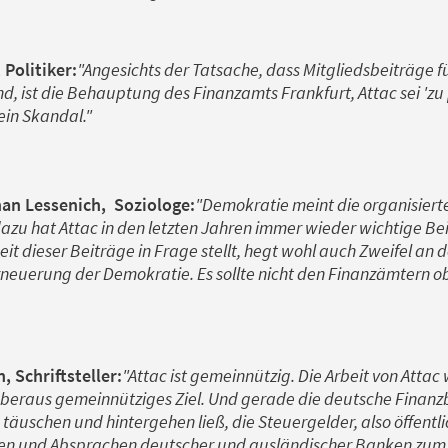
 Politiker:
"Angesichts der Tatsache, dass Mitgliedsbeiträge fü
d, ist die Behauptung des Finanzamts Frankfurt, Attac sei 'zu 
ein Skandal."
han Lessenich, Soziologe:
"Demokratie meint die organisiert
dazu hat Attac in den letzten Jahren immer wieder wichtige Bei
t dieser Beiträge in Frage stellt, hegt wohl auch Zweifel an 
neuerung der Demokratie. Es sollte nicht den Finanzämtern ob
, Schriftsteller:
"Attac ist gemeinnützig.​ Die Arbeit von Attac
 überaus gemeinnütziges Ziel. Und gerade die deutsche Finanzb
täuschen und hintergehen ließ, die Steuergelder, also öffentli
äten und Absprachen deutscher und ausländischer Banken zu