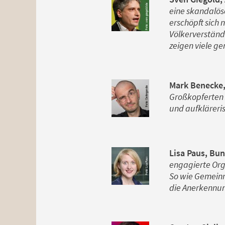
eine skandalös
erschöpft sich 
Völkerverständ
zeigen viele g
Mark Benecke,
Großkopferten 
und aufkläreris
Lisa Paus, Bu
engagierte Org
So wie Gemeinnü
die Anerkennun