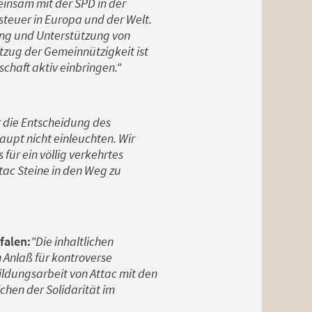
insam mit der SPD in der
teuer in Europa und der Welt.
tung und Unterstützung von
zug der Gemeinnützigkeit ist
schaft aktiv einbringen."
r die Entscheidung des
upt nicht einleuchten. Wir
für ein völlig verkehrtes
tac Steine in den Weg zu
falen:
"Die inhaltlichen
h Anlaß für kontroverse
Bildungsarbeit von Attac mit den
chen der Solidarität im