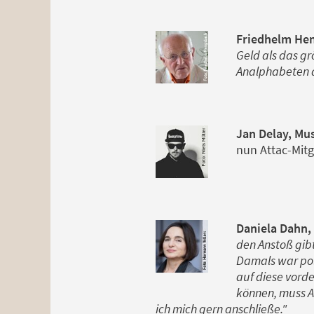
Friedhelm Hen
Geld als das g
Analphabeten a
Jan Delay, Mu
nun Attac-Mit
Daniela Dahn, 
den Anstoß gib
Damals war pol
auf diese vord
können, muss At
ich mich gern anschließe."