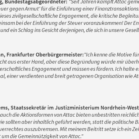
ng, Bundestagsabgeordneter:
"Seit Jahren kämpft Attac geme
er gegen Armut' für die Einführung einer Finanztransaktionss
eses zivilgesellschaftliche Engagement, die kritische Beglei
insam bei der Einführung der Steuer voranzukommen! Der Ent
und ein Schlag ins Gesicht derjenigen, die sich in unsere Gesell
n, Frankfurter Oberbürgermeister:
"Ich kenne die Motive fü
cht aus erster Hand, aber diese Begründung würde mir überha
schaftliches Engagement und müssen es fördern. Ich halte es 
nal, einer verdienten und breit getragenen Organisation wie At
ems, Staatssekretär im Justizministerium Nordrhein-West
auch die Aktionsformen von Attac bieten unbestritten reichlic
ie sollten aber inhaltlich geführt werden, statt die politische 
uerrechtes auszubremsen. Mit meinem Beitritt setze ich ein Zei
t um die Gemeinnützigkeit von Attac."