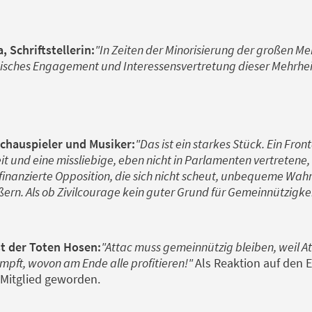
, Schriftstellerin:
"In Zeiten der Minorisierung der großen M
itisches Engagement und Interessensvertretung dieser Mehrheit
Schauspieler und Musiker:
"Das ist ein starkes Stück. Ein Fron
t und eine missliebige, eben nicht in Parlamenten vertretene,
finanzierte Opposition, die sich nicht scheut, unbequeme Wah
ern. Als ob Zivilcourage kein guter Grund für Gemeinnützigkei
ist der Toten Hosen:
"Attac muss gemeinnützig bleiben, weil At
mpft, wovon am Ende alle profitieren!"
Als Reaktion auf den 
c-Mitglied geworden.