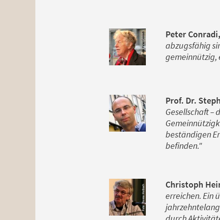
Peter Conradi,
abzugsfähig sin
gemeinnützig, 
Prof. Dr. Step
Gesellschaft – 
Gemeinnützigkei
beständigen Er
befinden."
Christoph Hein
erreichen. Ein
jahrzehntelang 
durch Aktivit