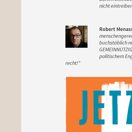
nicht eintreibe
Robert Menasse
menschengerech
buchstäblich n
GEMEINNÜTZIG i
politischem Eng
recht!"