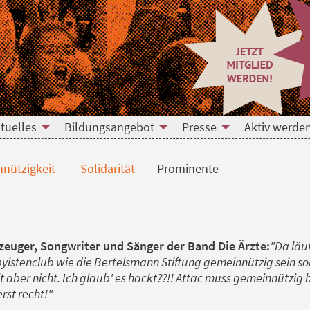
tuelles
Bildungsangebot
Presse
Aktiv werde
nützigkeit
Solidarität
Prominente
gzeuger, Songwriter und Sänger der Band Die Ärzte:
"Da läu
byistenclub wie die Bertelsmann Stiftung gemeinnützig sein so
 aber nicht. Ich glaub' es hackt??!! Attac muss gemeinnützig
erst recht!"