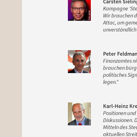
Carsten Sieli
Kampagne 'Steu
Wir brauchen di
Attac, um geme
unverständlich 
Peter Feldman
Finanzamtes ni
brauchen bürger
politisches Sig
legen."
Karl-Heinz Kr
Positionen und 
Diskussionen. D
Mitteln des Ste
aktuellen Strei