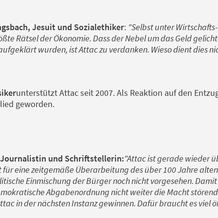
gsbach, Jesuit und Sozialethiker
:
"Selbst unter Wirtschafts
rößte Rätsel der Ökonomie. Dass der Nebel um das Geld gelic
ufgeklärt wurden, ist Attac zu verdanken. Wieso dient dies 
siker
unterstützt Attac seit 2007. Als Reaktion auf den Entzu
glied geworden.
Journalistin und Schriftstellerin:
"Attac ist gerade wieder 
t für eine zeitgemäße Überarbeitung des über 100 Jahre alte
itische Einmischung der Bürger noch nicht vorgesehen. Dami
emokratische Abgabenordnung nicht weiter die Macht störende
tac in der nächsten Instanz gewinnen. Dafür braucht es viel ö