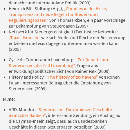
deutsche und internatiolane Politik (2009)
Heinrich Böll Stiftung (Hrg.),
„Paradies in der Krise,
Transparenz und neue Regeln für Steuer- und
Regulierungsoasen“
von Thomas Rixen, ein paar Vorschläge
zur Bekämpfung von Steueroasen (2009)
Netzwerk für Steuergerechtigkeit (Tax Justice Network) :
„Taxusifyoucan”
wie sich Multis und Reiche der Besteuerung
entziehen und was dagegen unternommen werden kann
(2005)
Cycle de Cooperation Luxemburg:
"Zur Debatte um
Steueroasen, der Fall Luxemburg"
, Fragen aus
entwicklungspolitischer Sicht von Rainer Falk (2009)
History and Policy:
"The history of tax havens"
von Ronen
Palan, interessanter Beitrag über die Entstehung von
Steueroasen (2009)
Filme:
ARD: Monitor:
"Steueroasen- Die dubiosen Geschäfte
deutscher Banken“
, interessante Sendung, ein Ausflug auf
die Cayman-Inseln zeigt, dass auch Landesbanken
Geschäfte in diesen Steueroasen betreiben (2009)