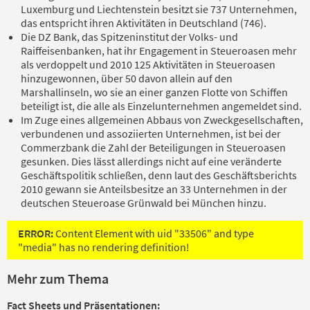
Luxemburg und Liechtenstein besitzt sie 737 Unternehmen,
das entspricht ihren Aktivitäten in Deutschland (746).
Die DZ Bank, das Spitzeninstitut der Volks- und
Raiffeisenbanken, hat ihr Engagement in Steueroasen mehr
als verdoppelt und 2010 125 Aktivitäten in Steueroasen
hinzugewonnen, über 50 davon allein auf den
Marshallinseln, wo sie an einer ganzen Flotte von Schiffen
beteiligt ist, die alle als Einzelunternehmen angemeldet sind.
Im Zuge eines allgemeinen Abbaus von Zweckgesellschaften,
verbundenen und assoziierten Unternehmen, ist bei der
Commerzbank die Zahl der Beteiligungen in Steueroasen
gesunken. Dies lässt allerdings nicht auf eine veränderte
Geschäftspolitik schließen, denn laut des Geschäftsberichts
2010 gewann sie Anteilsbesitze an 33 Unternehmen in der
deutschen Steueroase Grünwald bei München hinzu.
ERROR:
Content Element with uid "33506" and type
"media" has no rendering definition!
Mehr zum Thema
Fact Sheets und Präsentationen: