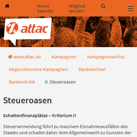
Direkt zum Hauptinhalt springen
Direkt zur Haupt-Navigation springen
Direkt zur Service-Navigation springen
Direkt zur Footer-Navigation springen
Direkt zum Footerinhalt springen
Meine
Mitglied
Spende
werden
II. Steueroasen
www.attac.de
Kampagnen
Kampagnenarchiv
Abgeschlossene Kampagnen
Bankwechsel
Bankenkritik
II. Steueroasen
Steueroasen
Schattenfinanzplätze – Kriterium II
Steuervermeidung führt zu massiven Einnahmeausfällen des
Staates und schadet daher dem Allgemeinwohl zu Gunsten der