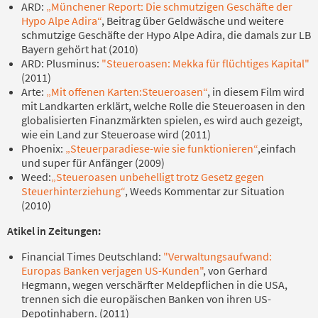
ARD:
„Münchener Report: Die schmutzigen Geschäfte der
Hypo Alpe Adira“
, Beitrag über Geldwäsche und weitere
schmutzige Geschäfte der Hypo Alpe Adira, die damals zur LB
Bayern gehört hat (2010)
ARD: Plusminus:
"Steueroasen: Mekka für flüchtiges Kapital"
(2011)
Arte:
„Mit offenen Karten:Steueroasen“
, in diesem Film wird
mit Landkarten erklärt, welche Rolle die Steueroasen in den
globalisierten Finanzmärkten spielen, es wird auch gezeigt,
wie ein Land zur Steueroase wird (2011)
Phoenix:
„Steuerparadiese-wie sie funktionieren“
,einfach
und super für Anfänger (2009)
Weed:
„Steueroasen unbehelligt trotz Gesetz gegen
Steuerhinterziehung“
, Weeds Kommentar zur Situation
(2010)
Atikel in Zeitungen:
Financial Times Deutschland:
"Verwaltungsaufwand:
Europas Banken verjagen US-Kunden"
, von Gerhard
Hegmann, wegen verschärfter Meldepflichen in die USA,
trennen sich die europäischen Banken von ihren US-
Depotinhabern. (2011)