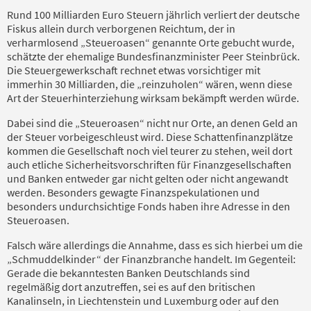
Rund 100 Milliarden Euro Steuern jährlich verliert der deutsche
Fiskus allein durch verborgenen Reichtum, der in
verharmlosend „Steueroasen“ genannte Orte gebucht wurde,
schätzte der ehemalige Bundesfinanzminister Peer Steinbrück.
Die Steuergewerkschaft rechnet etwas vorsichtiger mit
immerhin 30 Milliarden, die „reinzuholen“ wären, wenn diese
Art der Steuerhinterziehung wirksam bekämpft werden würde.
Dabei sind die „Ste
ueroasen“ nicht nur Orte, an denen Geld an
der Steuer vorbeigeschleust wird. Diese Schattenfinanzplätze
kommen die Gesellschaft noch viel teurer zu stehen, weil dort
auch etliche Sicherheitsvorschriften für Finanzgesellschaften
und Banken entweder gar nicht gelten oder nicht angewandt
werden. Besonders gewagte Finanzspekulationen und
besonders undurchsichtige Fonds haben ihre Adresse in den
Steueroasen.
Falsch wäre allerdings die Annahme, dass es sich hierbei um die
„Schmuddelkinder“ der Finanzbranche handelt. Im Gegenteil:
Gerade die bekanntesten Banken Deutschlands sind
regelmäßig dort anzutreffen, sei es auf den britischen
Kanalinseln, in Liechtenstein und Luxemburg oder auf den